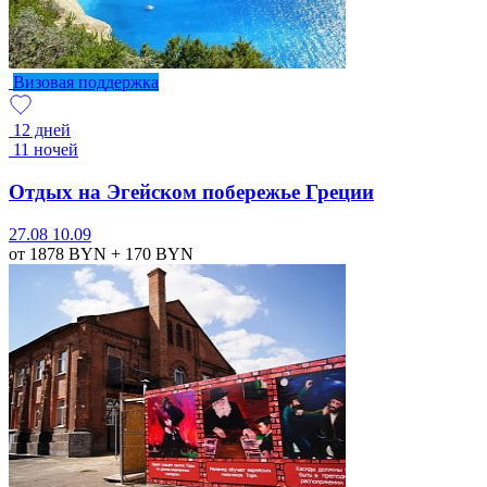
Визовая поддержка
12 дней
11 ночей
Отдых на Эгейском побережье Греции
27.08
10.09
от 1878
BYN
+ 170
BYN