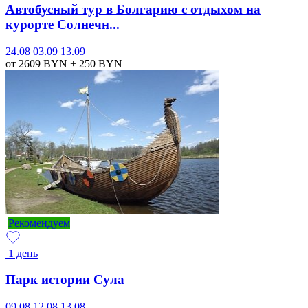
Автобусный тур в Болгарию с отдыхом на
курорте Солнечн...
24.08
03.09
13.09
от 2609
BYN
+ 250
BYN
Рекомендуем
1 день
Парк истории Сула
09.08
12.08
13.08