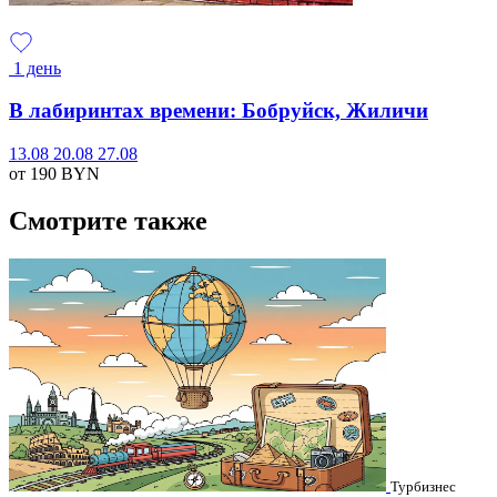
1 день
В лабиринтах времени: Бобруйск, Жиличи
13.08
20.08
27.08
от 190
BYN
Смотрите также
Турбизнес