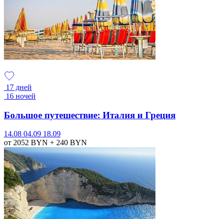
17 дней
16 ночей
Большое путешествие: Италия и Греция
14.08
04.09
18.09
от 2052
BYN
+ 240
BYN