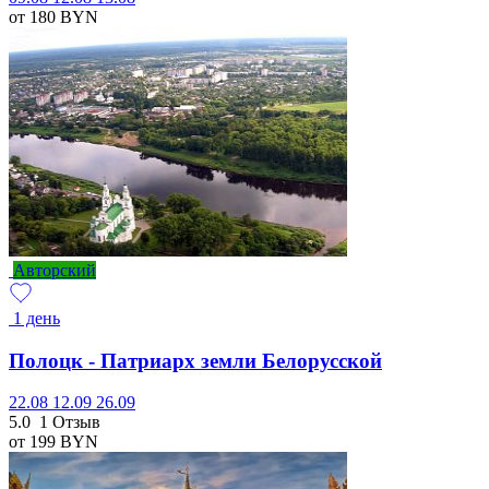
от 180
BYN
Авторский
1 день
Полоцк - Патриарх земли Белорусской
22.08
12.09
26.09
5.0
1 Отзыв
от 199
BYN