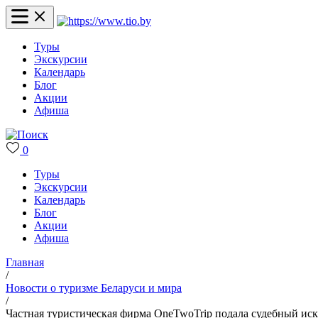
Туры
Экскурсии
Календарь
Блог
Акции
Афиша
0
Туры
Экскурсии
Календарь
Блог
Акции
Афиша
Главная
/
Новости о туризме Беларуси и мира
/
Частная туристическая фирма OneTwoTrip подала судебный иск