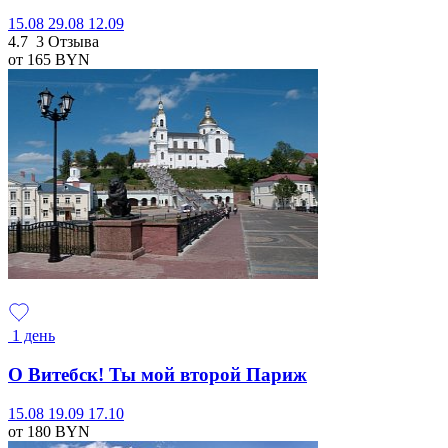
15.08
29.08
12.09
4.7
3 Отзыва
от 165
BYN
1 день
О Витебск! Ты мой второй Париж
15.08
19.09
17.10
от 180
BYN