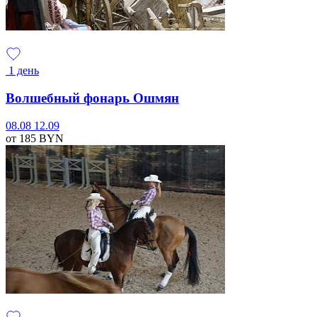
1 день
Волшебный фонарь Ошмян
08.08
12.09
от 185
BYN