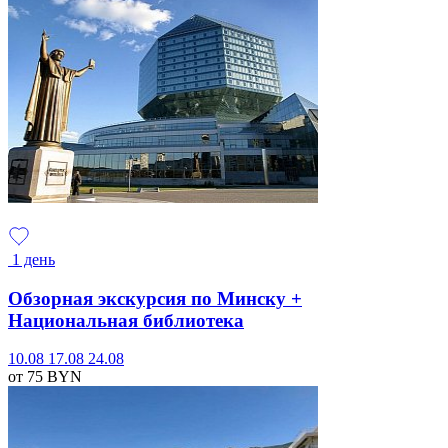
1 день
Обзорная экскурсия по Минску +
Национальная библиотека
10.08
17.08
24.08
от 75
BYN