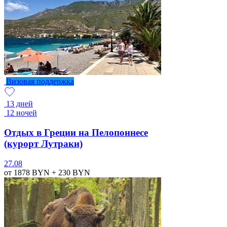
Визовая поддержка
13 дней
12 ночей
Отдых в Греции на Пелопоннесе
(курорт Лутраки)
27.08
от 1878
BYN
+ 230
BYN