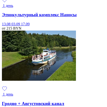
1 день
Этнокультурный комплекс Наносы
13.08
03.09
17.09
от 215
BYN
1 день
Гродно + Августовский канал