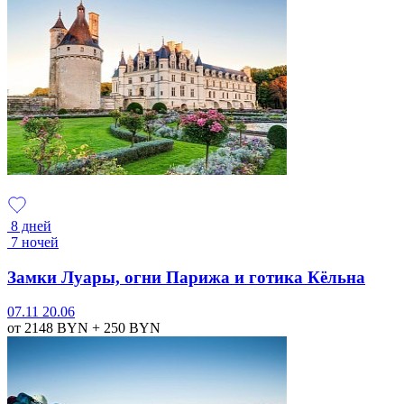
8 дней
7 ночей
Замки Луары, огни Парижа и готика Кёльна
07.11
20.06
от 2148
BYN
+ 250
BYN