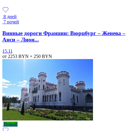
8 дней
7 ночей
Винные дороги Франции: Вюрцбург – Женева –
Анси – Лион...
15.11
от 2253
BYN
+ 250
BYN
Новый