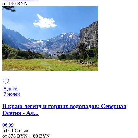
от 190
BYN
8 дней
7 ночей
В краю легенд и горных водопадов: Северная
Осетия - Ал...
06.09
5.0
1 Отзыв
от 878
BYN
+ 80
BYN