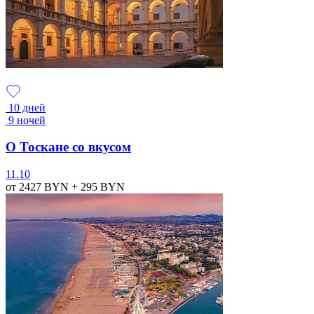
10 дней
9 ночей
О Тоскане со вкусом
11.10
от 2427
BYN
+ 295
BYN