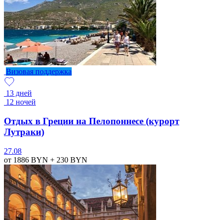
Визовая поддержка
13 дней
12 ночей
Отдых в Греции на Пелопоннесе (курорт
Лутраки)
27.08
от 1886
BYN
+ 230
BYN