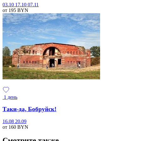
03.10
17.10
07.11
от 195
BYN
1 день
Таки-да, Бобруйск!
16.08
20.09
от 160
BYN
Смотрите также