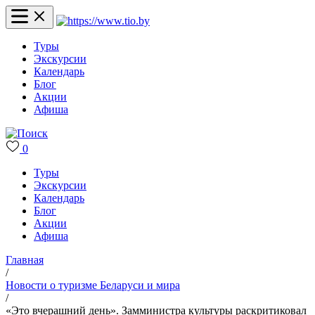
Туры
Экскурсии
Календарь
Блог
Акции
Афиша
0
Туры
Экскурсии
Календарь
Блог
Акции
Афиша
Главная
/
Новости о туризме Беларуси и мира
/
«Это вчерашний день». Замминистра культуры раскритиковал