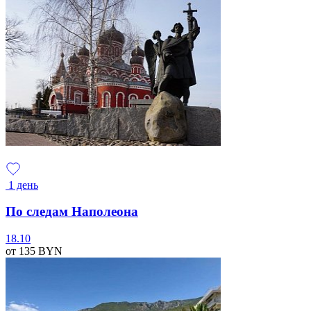
1 день
По следам Наполеона
18.10
от 135
BYN