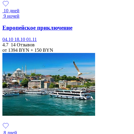
10 дней
9 ночей
Европейское приключение
04.10
18.10
01.11
4.7
14 Отзывов
от 1394
BYN
+ 150
BYN
8 дней