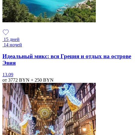
15 дней
14 ночей
Идеальный микс: вся Греция и отдых на острове
Эвия
13.09
от 3772
BYN
+ 250
BYN