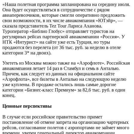
«Наша полетная программа запланирована на середину июля.
Она будет осуществляться в сотрудничестве с рядом
авиаперевозчиков, которые смогли оперативно предложить
свои возможности, в их числе авиакомпания «ЮТэйр», —
сказала представитель Tez Tour Лариса Аханова.
Туроператор «Библио Глобус» отправляет туристов на
регулярных рейсах партнерской авиакомпании «Россия». У
НТК «Интурист» на сайте уже есть Турция, но туры
продаются без перелета (от 36 тыс. руб. за неделю в отеле
категории 3* на двоих).
Улететь из Москвы можно также на «Аэрофлоте». Российская
авиакомпания летает 14 раз в Стамбул и семь в Анталью.
Причем, как следует из данных на официальном сайте
«Аэрофлота», все билеты в Анталью на следующую неделю
уже куплены. В продаже остались лишь самые дорогие
категории «Бизнес-класс Премиум» за 82,6 тыс. руб. в один
конец.
Ценовые перспективы
В случае если российское правительство примет
постановление об отмене запрета на организацию чартерных
рейсов, согласование полетов с аэропортами не займет много
времени, уверен генеральный директор авиакомпании