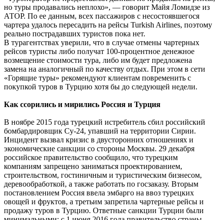
но туры продавались неплохо», — говорит Майя Ломидзе из
АТОР. По ее данным, всех пассажиров с несостоявшегося
чартера удалось пересадить на рейсы Turkish Airlines, поэтому
реально пострадавших туристов пока нет.
В турагентствах уверили, что в случае отмены чартерных
рейсов туристы либо получат 100-процентное денежное
возмещение стоимости тура, либо им будет предложена
замена на аналогичный по качеству отдых. При этом в сети
«Горящие туры» рекомендуют клиентам повременить с
покупкой туров в Турцию хотя бы до следующей недели.
Как ссорились и мирились Россия и Турция
В ноябре 2015 года турецкий истребитель сбил российский
бомбардировщик Су-24, упавший на территории Сирии.
Инцидент вызвал кризис в двусторонних отношениях и
экономические санкции со стороны Москвы. 29 декабря
российское правительство сообщило, что турецким
компаниям запрещено заниматься проектированием,
строительством, гостиничным и туристическим бизнесом,
деревообработкой, а также работать по госзаказу. Вторым
постановлением Россия ввела эмбарго на ввоз турецких
овощей и фруктов, а третьим запретила чартерные рейсы и
продажу туров в Турцию. Ответные санкции Турции были
минимальными: с 1 июня 2016 года правительство страны