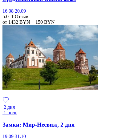
16.08
20.09
5.0
1 Отзыв
от 1432
BYN
+ 150
BYN
2 дня
1 ночь
Замки: Мир-Несвиж, 2 дня
19.09
31.10