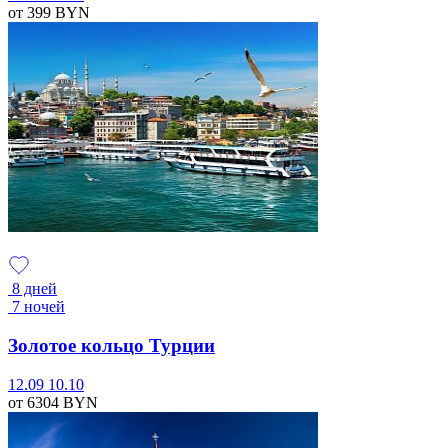
от 399
BYN
8 дней
7 ночей
Золотое кольцо Турции
12.09
10.10
от 6304
BYN