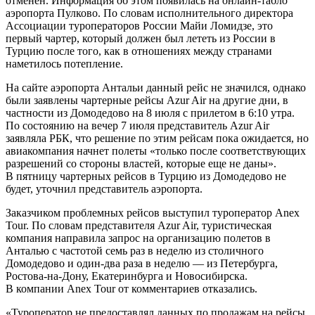
отменен. Информация об этом появилась на онлайн-табло
аэропорта Пулково. По словам исполнительного директора
Ассоциации туроператоров России Майи Ломидзе, это
первый чартер, который должен был лететь из России в
Турцию после того, как в отношениях между странами
наметилось потепление.
На сайте аэропорта Антальи данный рейс не значился, однако
были заявлены чартерные рейсы Azur Air на другие дни, в
частности из Домодедово на 8 июля с прилетом в 6:10 утра.
По состоянию на вечер 7 июля представитель Azur Air
заявляла РБК, что решение по этим рейсам пока ожидается, но
авиакомпания начнет полеты «только после соответствующих
разрешений со стороны властей, которые еще не даны».
В пятницу чартерных рейсов в Турцию из Домодедово не
будет, уточнил представитель аэропорта.
Заказчиком проблемных рейсов выступил туроператор Anex
Tour. По словам представителя Azur Air, туристическая
компания направила запрос на организацию полетов в
Анталью с частотой семь раз в неделю из столичного
Домодедово и один-два раза в неделю — из Петербурга,
Ростова-на-Дону, Екатеринбурга и Новосибирска.
В компании Anex Tour от комментариев отказались.
«Туроператор не предоставлял данных по продажам на рейсы,