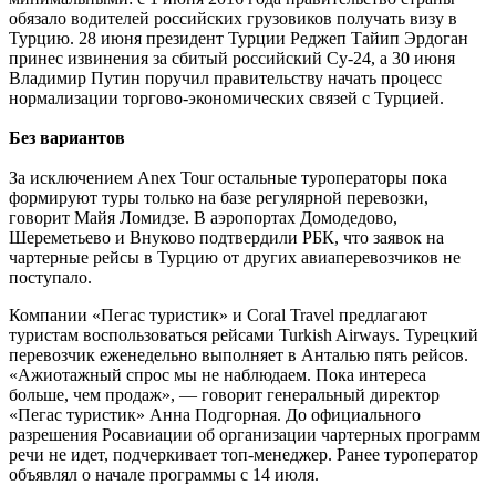
обязало водителей российских грузовиков получать визу в
Турцию. 28 июня президент Турции Реджеп Тайип Эрдоган
принес извинения за сбитый российский Су-24, а 30 июня
Владимир Путин поручил правительству начать процесс
нормализации торгово-экономических связей с Турцией.
Без вариантов
За исключением Anex Tour остальные туроператоры пока
формируют туры только на базе регулярной перевозки,
говорит Майя Ломидзе. В аэропортах Домодедово,
Шереметьево и Внуково подтвердили РБК, что заявок на
чартерные рейсы в Турцию от других авиаперевозчиков не
поступало.
Компании «Пегас туристик» и Coral Travel предлагают
туристам воспользоваться рейсами Turkish Airways. Турецкий
перевозчик еженедельно выполняет в Анталью пять рейсов.
«Ажиотажный спрос мы не наблюдаем. Пока интереса
больше, чем продаж», — говорит генеральный директор
«Пегас туристик» Анна Подгорная. До официального
разрешения Росавиации об организации чартерных программ
речи не идет, подчеркивает топ-менеджер. Ранее туроператор
объявлял о начале программы с 14 июля.