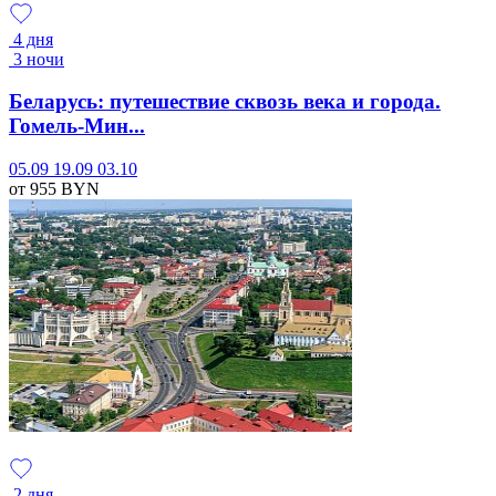
4 дня
3 ночи
Беларусь: путешествие сквозь века и города.
Гомель-Мин...
05.09
19.09
03.10
от 955
BYN
2 дня