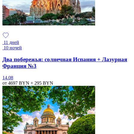
11 дней
10 ночей
Два побережья: солнечная Испания + Лазурная
Франция №3
14.08
от 4697
BYN
+ 295
BYN