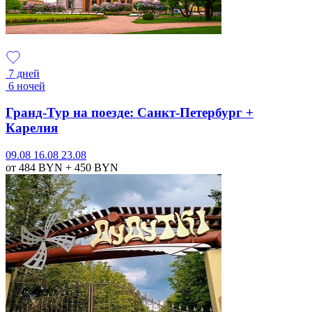
7 дней
6 ночей
Гранд-Тур на поезде: Санкт-Петербург +
Карелия
09.08
16.08
23.08
от 484
BYN
+ 450
BYN