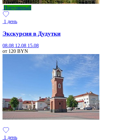
Популярный
1 день
Экскурсия в Дудутки
08.08
12.08
15.08
от 120
BYN
1 день