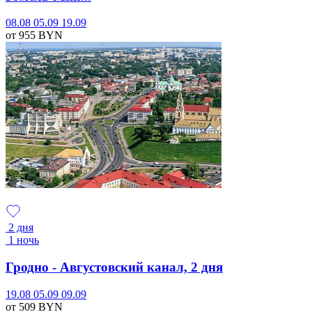
08.08
05.09
19.09
от 955
BYN
2 дня
1 ночь
Гродно - Августовский канал, 2 дня
19.08
05.09
09.09
от 509
BYN