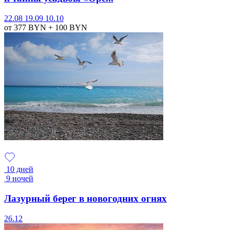
22.08
19.09
10.10
от 377
BYN
+ 100
BYN
10 дней
9 ночей
Лазурный берег в новогодних огнях
26.12