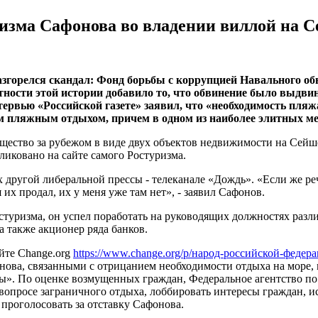
изма Сафонова во владении виллой на 
згорелся скандал: Фонд борьбы с коррупцией Навального об
ости этой истории добавило то, что обвинение было выдвину
ервью «Российской газете» заявил, что «необходимость пляж
ым пляжным отдыхом, причем в одном из наиболее элитных ме
щество за рубежом в виде двух объектов недвижимости на Сейш
ликовано на сайте самого Ростуризма.
другой либеральной прессы - телеканале «Дождь». «Если же речь
их продал, их у меня уже там нет», - заявил Сафонов.
остуризма, он успел поработать на руководящих должностях раз
 также акционер ряда банков.
йте Change.org
https://www.change.org/p/народ-российской-федер
ова, связанными с отрицанием необходимости отдыха на море, м
. По оценке возмущенных граждан, Федеральное агентство по 
опросе заграничного отдыха, лоббировать интересы граждан, ис
проголосовать за отставку Сафонова.