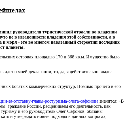
Сейшелах
винил руководителя туристической отрасли во владении
то не в незаконности владения этой собственности, а в
а и моря - это во многом навязанный стереотип последних
ст планеты.
ельских островах площадью 170 и 368 кв.м. Имущество было
 идет о моей декларации, то, да, я действительно владел
личных богатых коммерческих структур. Помимо прочего в его
ации-за-отставку-главы-ростуризма-олега-сафонова
значится: «В
ы, граждане России, расцениваем его деятельность, как
туризму и его руководитель Олег Сафонов, обязаны
кать и утверждать новые подходы в данных вопросах,