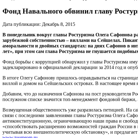
Фонд Навального обвинил главу Ростур
Дата публикации:
Декабрь 8, 2015
В понедельник вокруг главы Ростуризма Олега Сафонова ра
зарубежной собственностью – виллами на Сейшелах. Пикантн
аморальности и двойных стандартах: на днях Сафонов в инт
лет», при этом сам глава Ростуризма не гнушается подобн
Фонд борьбы с коррупцией обнаружил у главы Ростуризма иму
задекларировано в официальной декларации за 2014 год и опуб
В итоге Олегу Сафонову пришлось оправдываться на страницах 
виллой и домом на Сейшельских островах. В настоящее время я 
Добавим, что до назначения Сафонова на пост руководителя Р
послужном списке значится топ-менеджмент фондовой биржи, а
Возмущенная общественность уже разразилась петицией. На са
связи с последними заявлениями главы Ростуризма Олега Сафон
антиконституционную, ограничивающую наши права и свободы»
«способствовать расширению возможностей граждан России в в
учитывая всю внешнеполитическую обстановку», и предлагает 
www.tourprom.ru