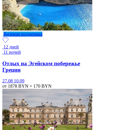
Визовая поддержка
12 дней
11 ночей
Отдых на Эгейском побережье
Греции
27.08
10.09
от 1878
BYN
+ 170
BYN