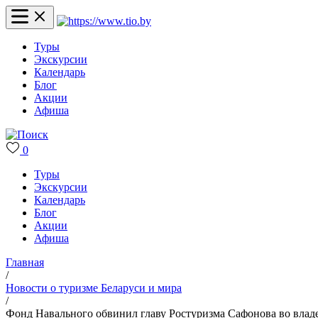
Туры
Экскурсии
Календарь
Блог
Акции
Афиша
0
Туры
Экскурсии
Календарь
Блог
Акции
Афиша
Главная
/
Новости о туризме Беларуси и мира
/
Фонд Навального обвинил главу Ростуризма Сафонова во влад