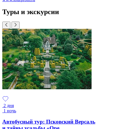
Туры и экскурсии
2 дня
1 ночь
Автобусный тур: Псковский Версаль
и тайны усадьбы «Оре...