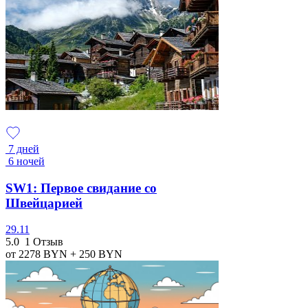
7 дней
6 ночей
SW1: Первое свидание со
Швейцарией
29.11
5.0
1 Отзыв
от 2278
BYN
+ 250
BYN