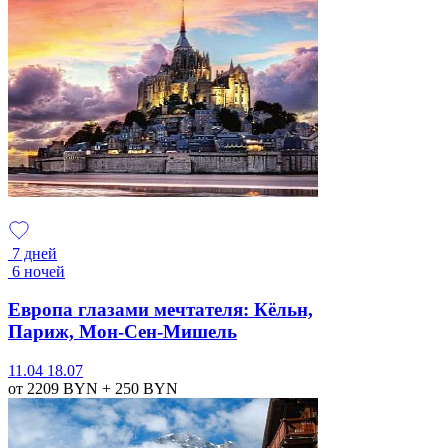
7 дней
6 ночей
Европа глазами мечтателя: Кёльн,
Париж, Мон-Сен-Мишель
11.04
18.07
от 2209
BYN
+ 250
BYN