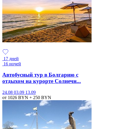
17 дней
16 ночей
Автобусный тур в Болгарию с
отдыхом на курорте Солнечн...
24.08
03.09
13.09
от 1026
BYN
+ 250
BYN