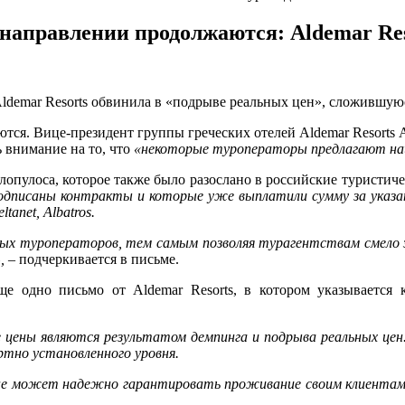
 направлении продолжаются: Aldemar Res
й Aldemar Resorts обвинила в «подрыве реальных цен», сложивш
тся. Вице-президент группы греческих отелей Aldemar Resorts 
 внимание на то, что
«некоторые туроператоры предлагают наш
елопулоса, которое также было разослано в российские туристич
одписаны контракты и которые уже выплатили сумму за указан
ltanet, Albatros.
 туроператоров, тем самым позволяя турагентствам смело зав
,
– подчеркивается в письме.
 еще одно письмо от Aldemar Resorts, в котором указывается
 цены являются результатом демпинга и подрыва реальных цен.
ртно установленного уровня.
 может надежно гарантировать проживание своим клиентам, з