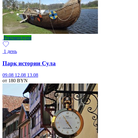
Рекомендуем
1 день
Парк истории Сула
09.08
12.08
13.08
от 180
BYN