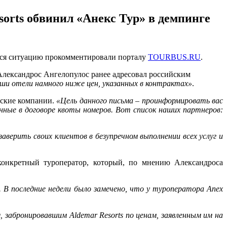
orts обвинил «Анекс Тур» в демпинге
уюся ситуацию прокомментировали порталу
TOURBUS.RU
.
Александрос Ангелопулос ранее адресовал российским
и отели намного ниже цен, указанных в контрактах»
.
еские компании.
«Цель данного письма
–
проинформировать вас
ные в договоре квоты номеров. Вот список
наших
партнеров
:
ерить своих клиентов в безупречном выполнении всех услуг и
 конкретный туроператор, который, по мнению Александроса
 В последние недели было замечено, что у туроператора Anex
абронировавшим Aldemar Resorts по ценам, заявленным им на