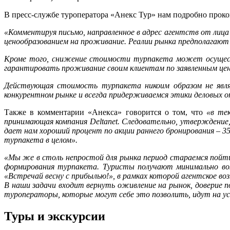
В пресс-службе туроператора «Анекс Тур» нам подробно прок
«Комментируя письмо, направленное в адрес агентств от лица
ценообразованием на проживание. Реалии рынка предполагают
Кроме того, снижение стоимости турпакета может осущест
гарантировать проживание своим клиентам по заявленным цена
Действующая стоимость турпакета никоим образом не явля
конкурентном рынке и всегда придерживаемся этики деловых 
Также в комментарии «Анекса» говорится о том, что
«в те
принимающая компания Deltanet. Следовательно, утверждени
дает нам хороший процент по акции раннего бронирования
–
35
турпакета в целом».
«Мы же в столь непростой для рынка период стараемся пойти
формирования турпакета. Туристы получают минимально в
«Встречай весну с прибылью!», в рамках которой агентское в
В наши задачи входит вернуть оживление на рынок, доверие 
туроператоры, которые могут себе это позволить, идут на у
Туры и экскурсии