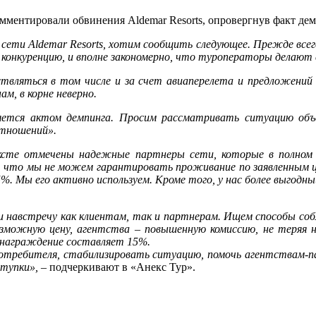
омментировали обвинения Aldemar Resorts, опровергнув факт д
 сети Aldemar Resorts, хотим сообщить следующее. Прежде всег
 конкуренцию, и вполне закономерно, что туроператоры делают
вляться в том числе и за счет авиаперелета и предложени
м, в корне неверно.
ется актом демпинга. Просим рассматривать ситуацию объ
отношений».
ксте отмечены надежные партнеры сети, которые в полном 
е, что мы не можем гарантировать проживание по заявленным 
%. Мы его активно используем. Кроме того, у нас более выгодн
 навстречу как клиентам, так и партнерам. Ищем способы собл
озможную цену, агентства
–
повышенную комиссию, не теряя н
ознаграждение составляет 15%.
потребителя, стабилизировать ситуацию, помочь агентствам-п
ступки»,
– подчеркивают в «Анекс Тур».