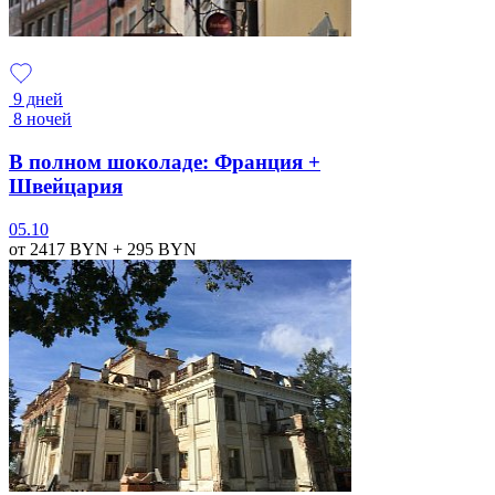
9 дней
8 ночей
В полном шоколаде: Франция +
Швейцария
05.10
от 2417
BYN
+ 295
BYN