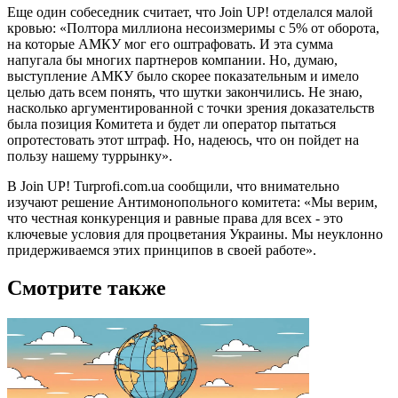
Еще один собеседник считает, что Join UP! отделался малой
кровью: «Полтора миллиона несоизмеримы с 5% от оборота,
на которые АМКУ мог его оштрафовать. И эта сумма
напугала бы многих партнеров компании. Но, думаю,
выступление АМКУ было скорее показательным и имело
целью дать всем понять, что шутки закончились. Не знаю,
насколько аргументированной с точки зрения доказательств
была позиция Комитета и будет ли оператор пытаться
опротестовать этот штраф. Но, надеюсь, что он пойдет на
пользу нашему туррынку».
В Join UP! Turprofi.com.ua сообщили, что внимательно
изучают решение Антимонопольного комитета: «Мы верим,
что честная конкуренция и равные права для всех - это
ключевые условия для процветания Украины. Мы неуклонно
придерживаемся этих принципов в своей работе».
Смотрите также