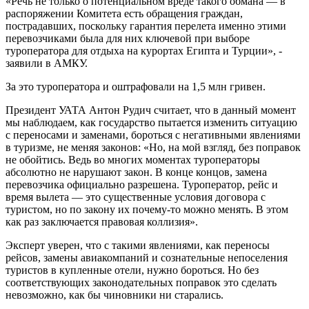
«Речь не только о потенциальном вреде такого обмана — в
распоряжении Комитета есть обращения граждан,
пострадавших, поскольку гарантия перелета именно этими
перевозчиками была для них ключевой при выборе
туроператора для отдыха на курортах Египта и Турции», -
заявили в АМКУ.
За это туроператора и оштрафовали на 1,5 млн гривен.
Президент УАТА Антон Рудич считает, что в данный момент
мы наблюдаем, как государство пытается изменить ситуацию
с переносами и заменами, бороться с негативными явлениями
в туризме, не меняя законов: «Но, на мой взгляд, без поправок
не обойтись. Ведь во многих моментах туроператоры
абсолютно не нарушают закон. В конце концов, замена
перевозчика официально разрешена. Туроператор, рейс и
время вылета — это существенные условия договора с
туристом, но по закону их почему-то можно менять. В этом
как раз заключается правовая коллизия».
Эксперт уверен, что с такими явлениями, как переносы
рейсов, замены авиакомпаний и сознательные непоселения
туристов в купленные отели, нужно бороться. Но без
соответствующих законодательных поправок это сделать
невозможно, как бы чиновники ни старались.