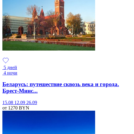
5 дней
4 ночи
Беларусь: путешествие сквозь века и города.
Брест-Минс...
15.08
12.09
26.09
от 1270
BYN