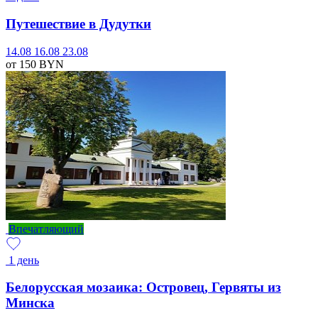
Путешествие в Дудутки
14.08
16.08
23.08
от 150
BYN
Впечатляющий
1 день
Белорусская мозаика: Островец, Гервяты из
Минска