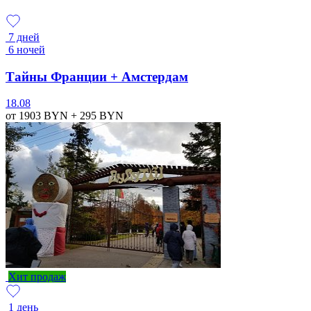
7 дней
6 ночей
Тайны Франции + Амстердам
18.08
от 1903
BYN
+ 295
BYN
Хит продаж
1 день