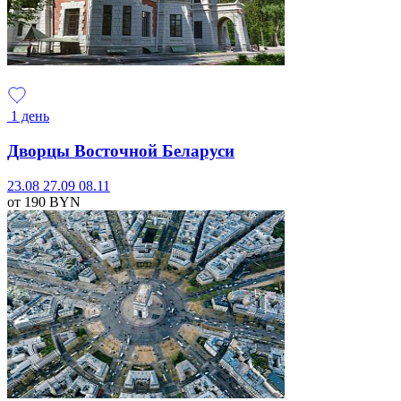
1 день
Дворцы Восточной Беларуси
23.08
27.09
08.11
от 190
BYN