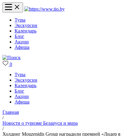
Туры
Экскурсии
Календарь
Блог
Акции
Афиша
0
Туры
Экскурсии
Календарь
Блог
Акции
Афиша
Главная
/
Новости о туризме Беларуси и мира
/
Холдинг Mouzenidis Group наградили премией «Лидер в