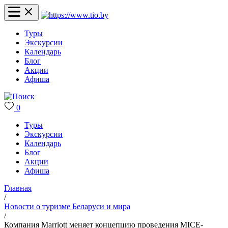
Туры
Экскурсии
Календарь
Блог
Акции
Афиша
0
Туры
Экскурсии
Календарь
Блог
Акции
Афиша
Главная
/
Новости о туризме Беларуси и мира
/
Компания Marriott меняет концепцию проведения MICE-