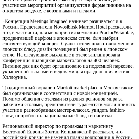
участников мероприятий организуются в форме пикника на
открытом воздухе, с корзинками и пледами.
«Концепция Meetings Imagined начинает развиваться и в
России. Представители Novosibirsk Marriott Hotel рассказали,
что, в частности, для мероприятия компании Proctor&Gamble,
продвигавшей парфюм в японском стиле, был выбран
соответствующий колорит. Су-шеф отеля подготовил меню из
японских блюд, дизайн помещений был решен в японском
стиле. На следующие выходные в отеле запланирована
конференция пиарщиков-маркетологов на 400 человек.
Питание для них будет организовано на подземной парковке,
украшенной тыквами и ведьмами для празднования в стиле
Хэллоуина.
Традиционный воркшоп Marriott market place в Москве также
был организован в соответствии с новой концепцией.
Помимо общения с отелями из разных регионов мира за
рабочими столами, представители турагентств могли принять
участие в разнообразных мастер-классах, увидеть fashion-
show, попробовать национальные блюда и напитки.
Региональный директор по продажам и маркетингу
Восточной Европы Золтан Коншанжский рассказал, что
российский кризис не изменил планы корпорации в России.