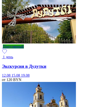
Популярный
1 день
Экскурсия в Дудутки
12.08
15.08
19.08
от 120
BYN