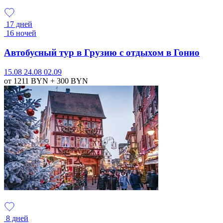
17 дней
16 ночей
Автобусный тур в Грузию с отдыхом в Гонио
15.08
24.08
02.09
от 1211
BYN
+ 300
BYN
8 дней