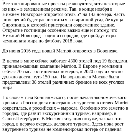
Все запланированные проекты реализуются, хотя некоторые
из них – в замедленном режиме. Так, в конце ноября в
Нижнем Новгороде откроется отель 5* на 143 номера. Часть
помещений будет располагаться в старинной усадьбе купца
Сироткина, к которой пристроили современное здание.
Открытие гостиницы особенно важно еще и потому, что
Нижний Новгород – один из городов, где пройдут игры
чемпионата мира по футболу 2018 года.
До июня 2016 года новый Marriott откроется в Воронеже.
В целом в мире сейчас работает 4300 отелей под 19 брендами,
принадлежащими компании Marriott. В Европе у компании
сейчас 70 тыс. гостиничных номеров, к 2020 году их число
должно достигнуть 150 тыс. На воркшопе в Москве были
представлены 38 отелей различных брендов из всех уголков
мира.
По словам г-на Коншанжского, после начала экономического
кризиса в России доля иностранных туристов в отелях Marriott
сократилась, а российских – выросла. Особенно это заметно в
городах, где развит экскурсионный туризм, например, в
Санкт-Петербурге. В Москве ситуация похуже, так как это
город, в первую очередь, делового туризма. Здесь пока рост
внутреннего туризма не компенсировал потерь от падения