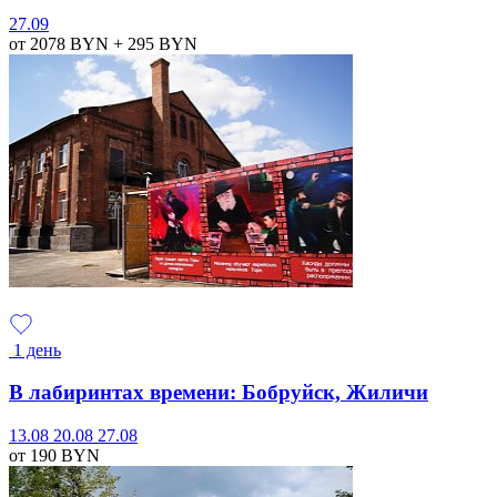
27.09
от 2078
BYN
+ 295
BYN
1 день
В лабиринтах времени: Бобруйск, Жиличи
13.08
20.08
27.08
от 190
BYN