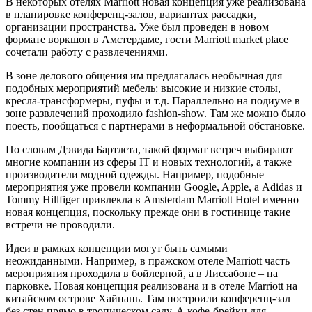
В некоторых отелях Marriott новая концепция уже реализована
в планировке конференц-залов, вариантах рассадки,
организации пространства. Уже был проведен в новом
формате воркшоп в Амстердаме, гости Marriott market place
сочетали работу с развлечениями.
В зоне делового общения им предлагалась необычная для
подобных мероприятий мебель: высокие и низкие столы,
кресла-трансформеры, пуфы и т.д. Параллельно на подиуме в
зоне развлечений проходило fashion-show. Там же можно было
поесть, пообщаться с партнерами в неформальной обстановке.
По словам Дэвида Бартлета, такой формат встреч выбирают
многие компании из сферы IT и новых технологий, а также
производители модной одежды. Например, подобные
мероприятия уже провели компании Google, Apple, а Adidas и
Tommy Hillfiger привлекла в Amsterdam Marriott Hotel именно
новая концепция, поскольку прежде они в гостинице такие
встречи не проводили.
Идеи в рамках концепции могут быть самыми
неожиданными. Например, в пражском отеле Marriott часть
мероприятия проходила в бойлерной, а в Лиссабоне – на
парковке. Новая концепция реализована и в отеле Marriott на
китайском острове Хайнань. Там построили конференц-зал
без стен прямо в тропическом саду. А кофе-брейки для