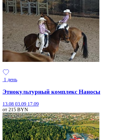
1 день
Этнокультурный комплекс Наносы
13.08
03.09
17.09
от 215
BYN