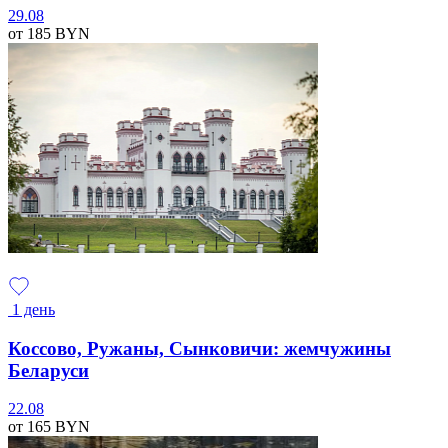
29.08
от 185
BYN
1 день
Коссово, Ружаны, Сынковичи: жемчужины
Беларуси
22.08
от 165
BYN