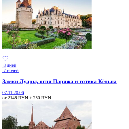
8 дней
7 ночей
Замки Луары, огни Парижа и готика Кёльна
07.11
20.06
от 2148
BYN
+ 250
BYN