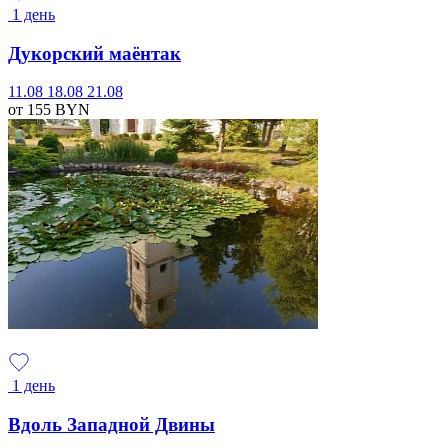
1 день
Дукорский маёнтак
11.08
18.08
21.08
от 155
BYN
1 день
Вдоль Западной Двины