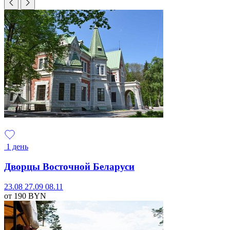
1 день
Дворцы Восточной Беларуси
23.08
27.09
08.11
от 190
BYN