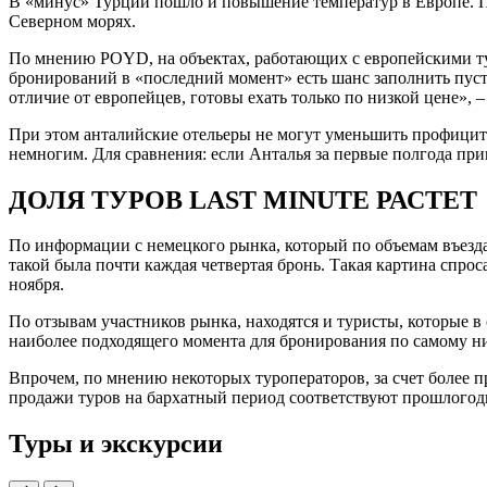
В «минус» Турции пошло и повышение температур в Европе. По
Северном морях.
По мнению POYD, на объектах, работающих с европейскими тур
бронирований в «последний момент» есть шанс заполнить пуст
отличие от европейцев, готовы ехать только по низкой цене»,
При этом анталийские отельеры не могут уменьшить профицит м
немногим. Для сравнения: если Анталья за первые полгода прин
ДОЛЯ ТУРОВ LAST MINUTE РАСТЕТ
По информации с немецкого рынка, который по объемам въезда 
такой была почти каждая четвертая бронь. Такая картина спро
ноября.
По отзывам участников рынка, находятся и туристы, которые 
наиболее подходящего момента для бронирования по самому ни
Впрочем, по мнению некоторых туроператоров, за счет более п
продажи туров на бархатный период соответствуют прошлогод
Туры и экскурсии