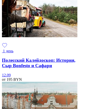
1 день
Полесский Калейдоскоп: История,
Сыр Bonfesto и Сафари
12.09
от 195
BYN