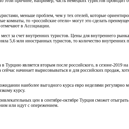
 этой причине, например, часть немецких туристов проводит от
истами, меньше проблем, чем у тех отелей, которые ориентиров
ые комнаты, то «российские отели» могут это сделать преимущес
 – отмечают в Ассоциации.
ест за счет внутренних туристов. Цены для внутреннего рынка 
яла 5,6 млн иностранных туристов, то количество внутренних по
в Турцию является вторым после российского, в сезоне-2019 на 
са сейчас начинает вырисовываться и для российских продаж, хо
в ожидании наиболее выгодного курса евро неделями регулярно 
зкому курсу.
ривлекательных цен в сентябре-октябре Турция сможет отыграть
ним или идут с опережением.