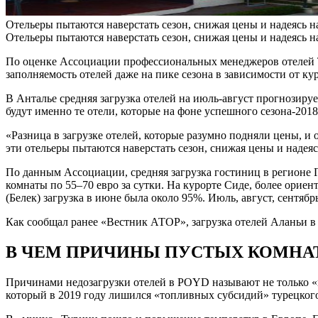
Отельеры пытаются наверстать сезон, снижая цены и надеясь на
Отельеры пытаются наверстать сезон, снижая цены и надеясь на
По оценке Ассоциации профессиональных менеджеров отелей Ту
заполняемость отелей даже на пике сезона в зависимости от ку
В Анталье средняя загрузка отелей на июль-август прогнозиру
будут именно те отели, которые на фоне успешного сезона-201
«Разница в загрузке отелей, которые разумно подняли цены, и
эти отельеры пытаются наверстать сезон, снижая цены и надеяс
По данным Ассоциации, средняя загрузка гостиниц в регионе Г
комнаты по 55–70 евро за сутки. На курорте Сиде, более ориен
(Белек) загрузка в июне была около 95%. Июль, август, сентябр
Как сообщал ранее «Вестник АТОР», загрузка отелей Аланьи в
В ЧЕМ ПРИЧИНЫ ПУСТЫХ КОМНАТ
Причинами недозагрузки отелей в POYD называют не только «
который в 2019 году лишился «топливных субсидий» турецког