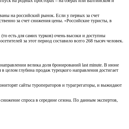
пуск на родных просторах – на озерах или Балтийском и
аны на российский рынок. Если у первых за счет
твенно за счет снижения цены. «Российские туристы, в
(то есть для самих турков) очень высоки и доступны
сетителей за этот период составило всего 268 тысяч человек.
направлении велика доля бронирований last minute. В июне
тя в целом глубина продаж турецкого направления достигает
мониторят сайты туроператоров и турагрегаторы, и выжидают
 снижение спроса в середине сезона. По данным экспертов,