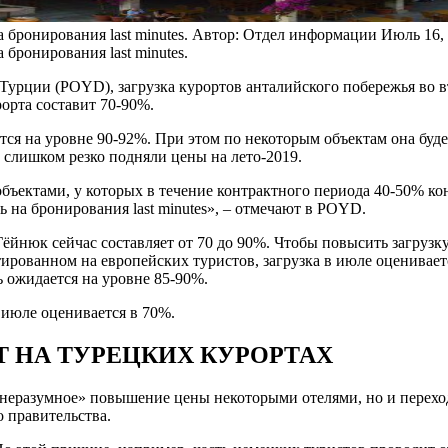
 бронирования last minutes.
Автор: Отдел информации
Июль 16,
 бронирования last minutes.
рции (POYD), загрузка курортов анталийского побережья во вт
рорта составит 70-90%.
ется на уровне 90-92%. При этом по некоторым объектам она бу
8 слишком резко подняли цены на лето-2019.
 объектами, у которых в течение контрактного периода 40-50% к
ь на бронирования last minutes», – отмечают в POYD.
ёйнюк сейчас составляет от 70 до 90%. Чтобы повысить загрузку
тированном на европейских туристов, загрузка в июле оценивается
ь ожидается на уровне 85-90%.
 июле оценивается в 70%.
 НА ТУРЕЦКИХ КУРОРТАХ
неразумное» повышение цены некоторыми отелями, но и переход
о правительства.