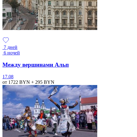
7 дней
6 ночей
Между вершинами Альп
17.08
от 1722
BYN
+ 295
BYN