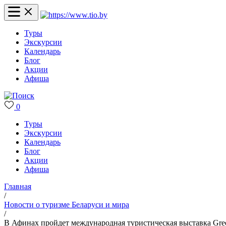
Туры
Экскурсии
Календарь
Блог
Акции
Афиша
0
Туры
Экскурсии
Календарь
Блог
Акции
Афиша
Главная
/
Новости о туризме Беларуси и мира
/
В Афинах пройдет международная туристическая выставка Gree