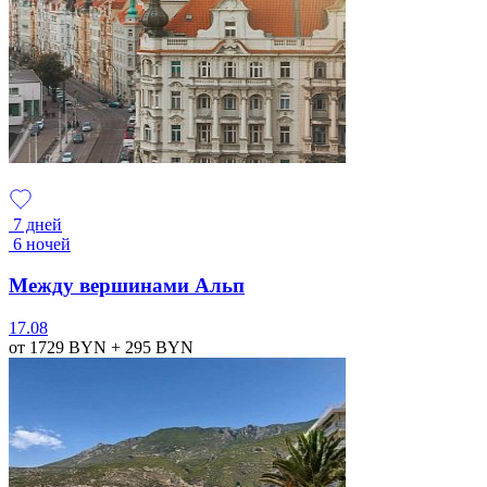
7 дней
6 ночей
Между вершинами Альп
17.08
от 1729
BYN
+ 295
BYN