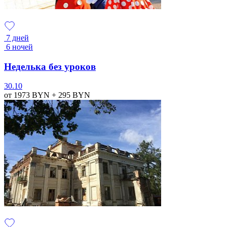
7 дней
6 ночей
Неделька без уроков
30.10
от 1973
BYN
+ 295
BYN