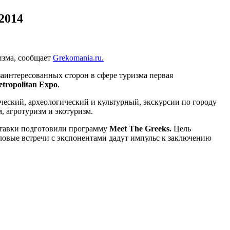
2014
изма, сообщает
Grekomania.ru.
тать
подробнее:
заинтересованных сторон в сфере туризма первая
http://www.grekomania.ru/news/touri
tropolitan
Expo
.
greek-
ческий, археологический и культурный, экскурсии по городу
tourism-
, агротуризм и экотуризм.
expo-
2014-
ыставки подготовили программу
Meet
The
Greeks
.
Цель
1-
ловые встречи с экспонентами дадут импульс к заключению
mezhdunarodnaya-
turisticheskaya-
vystavka-
v-
afinah