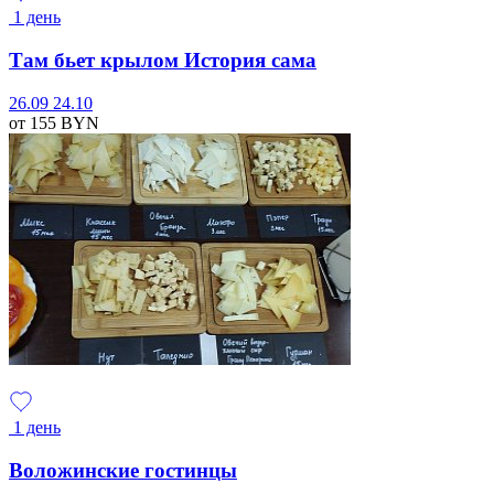
1 день
Там бьет крылом История сама
26.09
24.10
от 155
BYN
1 день
Воложинские гостинцы