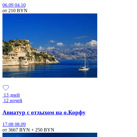
06.09
04.10
от 210
BYN
13 дней
12 ночей
Авиатур с отдыхом на о.Корфу
17.08
08.09
от 3667
BYN
+ 250
BYN