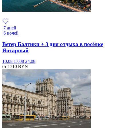
7 дней
6 ночей
Ветер Балтики + 3 дня отдыха в посёлке
Янтарный
10.08
17.08
24.08
от 1710
BYN