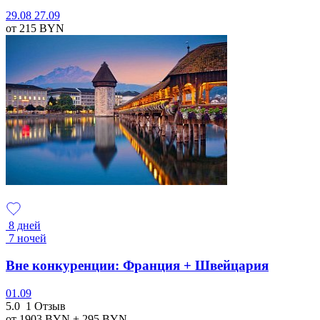
29.08
27.09
от 215
BYN
8 дней
7 ночей
Вне конкуренции: Франция + Швейцария
01.09
5.0
1 Отзыв
от 1903
BYN
+ 295
BYN