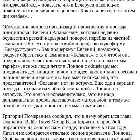
имиджевый ход – показать, что в Беларуси наконец-то
появились отели мировых цепочек. Как говорится, не лаптем
щи хлебаем…
Обсуждение вопроса организации проживания и проезда
инициировал Евгений Апанасевич, который недавно
осуществил резкий карьерный поворот, перейдя из частной
компании «Колесо путешествий» в профсоюзную фирму
«Беларустурист». Как подчеркнул Евгений, возможно,
следует обратиться к компании «Белавиа», с тем чтобы она
предоставила участникам выставки билеты по льготным
тарифам, все же люди летят в Лондон с общей целью:
продвигать дестинацию, в чем, по идее, кровно заинтересован
национальный перевозчик. Все вместе пожалели, что
представителей «Белавиа» нет на встрече. Еще один вариант
проезда – отправиться общей компанией в Лондон на
автобусе. Это долго и обременительно, зато не надо
доплачивать за провоз выставочных материалов, к тому же
подобные поездки, понятно, весьма сплачивают.
Григорий Померанцев сообщил, что к нему обратился глава
компании Baltic Travel Group Влад Корягин с просьбой
поработать на белорусском стенде, поскольку в этом году
Латвия не собирается отдельно экспонироваться в Лондоне.
Сообща решили, что в таком соэкспонировании есть явный