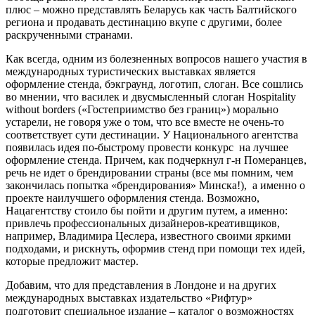
плюс – можно представлять Беларусь как часть Балтийского
региона и продавать дестинацию вкупе с другими, более
раскрученными странами.
Как всегда, одним из болезненных вопросов нашего участия в
международных туристических выставках является
оформление стенда, бэкграунд, логотип, слоган. Все сошлись
во мнении, что василек и двусмысленный слоган Hospitality
without borders («Гостеприимство без границ») морально
устарели, не говоря уже о том, что все вместе не очень-то
соответствует сути дестинации. У Национального агентства
появилась идея по-быстрому провести конкурс на лучшее
оформление стенда. Причем, как подчеркнул г-н Померанцев,
речь не идет о брендировании страны (все мы помним, чем
закончилась попытка «брендирования» Минска!), а именно о
проекте наилучшего оформления стенда. Возможно,
Нацагентству стоило бы пойти и другим путем, а именно:
привлечь профессиональных дизайнеров-креативщиков,
например, Владимира Цеслера, известного своими яркими
подходами, и рискнуть, оформив стенд при помощи тех идей,
которые предложит мастер.
Добавим, что для представления в Лондоне и на других
международных выставках издательство «Рифтур»
подготовит специальное издание
–
каталог о возможностях