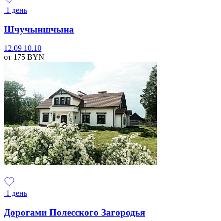
1 день
Шчучыншчына
12.09
10.10
от 175
BYN
1 день
Дорогами Полесского Загородья