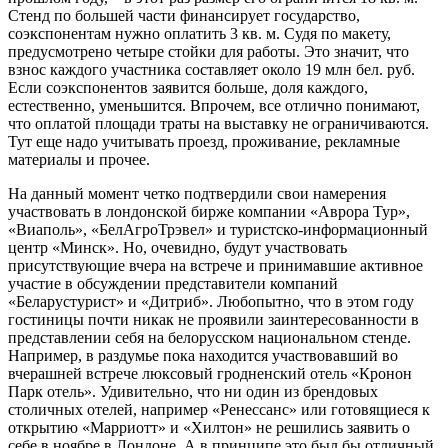
Стенд по большей части финансирует государство,
соэкспонентам нужно оплатить 3 кв. м. Судя по макету,
предусмотрено четыре стойки для работы. Это значит, что
взнос каждого участника составляет около 19 млн бел. руб.
Если соэкспонентов заявится больше, доля каждого,
естественно, уменьшится. Впрочем, все отлично понимают,
что оплатой площади траты на выставку не ограничиваются.
Тут еще надо учитывать проезд, проживание, рекламные
материалы и прочее.
На данный момент четко подтвердили свои намерения
участвовать в лондонской бирже компании «Аврора Тур»,
«Виаполь», «БелАгроТрэвел» и туристско-информационный
центр «Минск». Но, очевидно, будут участвовать
присутствующие вчера на встрече и принимавшие активное
участие в обсуждении представители компаний
«Беларустурист» и «Дитриб». Любопытно, что в этом году
гостиницы почти никак не проявили заинтересованности в
представлении себя на белорусском национальном стенде.
Например, в раздумье пока находится участвовавший во
вчерашней встрече люксовый гродненский отель «Кронон
Парк отель». Удивительно, что ни один из брендовых
столичных отелей, например «Ренессанс» или готовящиеся к
открытию «Марриотт» и «Хилтон» не решились заявить о
себе в ноябре в Лондоне. А в принципе это был бы отличный