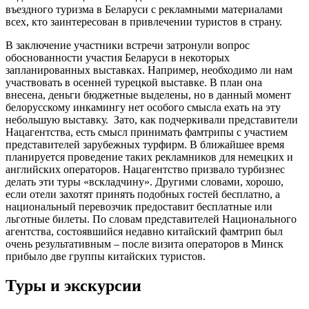
въездного туризма в Беларуси с рекламными материалами
всех, кто заинтересован в привлечении туристов в страну.
В заключение участники встречи затронули вопрос
обоснованности участия Беларуси в некоторых
запланированных выставках. Например, необходимо ли нам
участвовать в осенней турецкой выставке. В план она
внесена, деньги бюджетные выделены, но в данный момент
белорусскому инкамингу нет особого смысла ехать на эту
небольшую выставку. Зато, как подчеркивали представители
Нацагентства, есть смысл принимать фамтрипы с участием
представителей зарубежных турфирм. В ближайшее время
планируется проведение таких рекламников для немецких и
английских операторов. Нацагентство призвало турбизнес
делать эти туры «вскладчину». Другими словами, хорошо,
если отели захотят принять подобных гостей бесплатно, а
национальный перевозчик предоставит бесплатные или
льготные билеты. По словам представителей Национального
агентства, состоявшийся недавно китайский фамтрип был
очень результативным – после визита операторов в Минск
прибыло две группы китайских туристов.
Туры и экскурсии