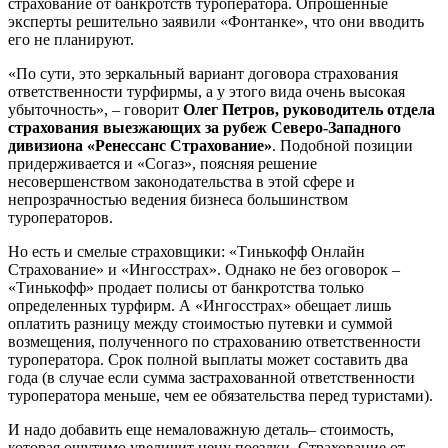
страхование от банкротств туроператора. Опрошенные
эксперты решительно заявили «Фонтанке», что они вводить
его не планируют.
«По сути, это зеркальный вариант договора страхования
ответственности турфирмы, а у этого вида очень высокая
убыточность», – говорит
Олег Петров, руководитель отдела
страхования выезжающих за рубеж Северо-Западного
дивизиона «Ренессанс Страхование»
. Подобной позиции
придерживается и «Согаз», поясняя решение
несовершенством законодательства в этой сфере и
непрозрачностью ведения бизнеса большинством
туроператоров.
Но есть и смелые страховщики: «Тинькофф Онлайн
Страхование» и «Ингосстрах». Однако не без оговорок –
«Тинькофф» продает полисы от банкротства только
определенных турфирм. А «Ингосстрах» обещает лишь
оплатить разницу между стоимостью путевки и суммой
возмещения, полученного по страхованию ответственности
туроператора. Срок полной выплаты может составить два
года (в случае если сумма застрахованной ответственности
туроператора меньше, чем ее обязательства перед туристами).
И надо добавить еще немаловажную деталь– стоимость,
которая ощутимо увеличит цену поездки. Страхование от