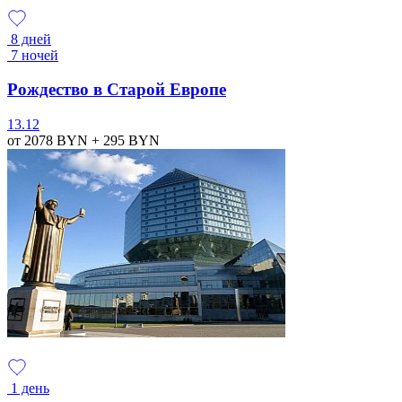
8 дней
7 ночей
Рождество в Старой Европе
13.12
от 2078
BYN
+ 295
BYN
1 день