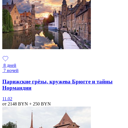
8 дней
7 ночей
Парижские грёзы, кружева Брюгге и тайны
Нормандии
11.02
от 2148
BYN
+ 250
BYN