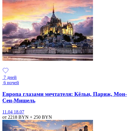
7 дней
6 ночей
Европа глазами мечтателя: Кёльн, Париж, Мон-
Сен-Мишель
11.04
18.07
от 2218
BYN
+ 250
BYN