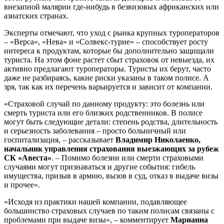
внезапной малярии где-нибудь в безвизовых африканских или
азиатских странах.
Эксперты отмечают, что уход с рынка крупных туроператоров
– «Верса», «Нева» и «Солвекс-турне» – способствует росту
интереса к продуктам, которые бы дополнительно защищали
туриста. На этом фоне растет сбыт страховок от невыезда, их
активно предлагают туроператоры. Туристы их берут, часто
даже не разбираясь, какие риски указаны в таком полисе. А
зря, так как их перечень варьируется и зависит от компании.
«Страховой случай по данному продукту: это болезнь или
смерть туриста или его близких родственников. В полисе
могут быть следующие детали: степень родства, длительность
и серьезность заболевания – просто больничный или
госпитализация, – рассказывает
Владимир Николаенко,
начальник управления страхования выезжающих за рубеж
СК «Авеста»
. – Помимо болезни или смерти страховыми
случаями могут признаваться и другие события: гибель
имущества, призыв в армию, вызов в суд, отказ в выдаче визы
и прочее».
«Исходя из практики нашей компании, подавляющее
большинство страховых случаев по таким полисам связаны с
проблемами при выдаче визы», – комментирует
Марианна