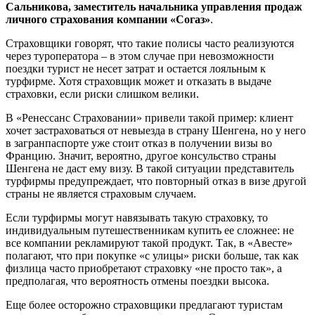
Сальникова, заместитель начальника управления продаж
личного страхования компании «Согаз»
.
Страховщики говорят, что такие полисы часто реализуются
через туроператора – в этом случае при невозможности
поездки турист не несет затрат и остается лояльным к
турфирме. Хотя страховщик может и отказать в выдаче
страховки, если риски слишком велики.
В «Ренессанс Страховании» привели такой пример: клиент
хочет застраховаться от невыезда в страну Шенгена, но у него
в загранпаспорте уже стоит отказ в получении визы во
Францию. Значит, вероятно, другое консульство страны
Шенгена не даст ему визу. В такой ситуации представитель
турфирмы предупреждает, что повторный отказ в визе другой
страны не является страховым случаем.
Если турфирмы могут навязывать такую страховку, то
индивидуальным путешественникам купить ее сложнее: не
все компании рекламируют такой продукт. Так, в «Авесте»
полагают, что при покупке «с улицы» риски больше, так как
физлица часто приобретают страховку «не просто так», а
предполагая, что вероятность отмены поездки высока.
Еще более осторожно страховщики предлагают туристам