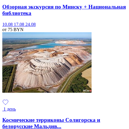
Обзорная экскурсия по Минску + Национальная
библиотека
10.08
17.08
24.08
от 75
BYN
1 день
Космические терриконы Солигорска и
белорусские Мальдив...