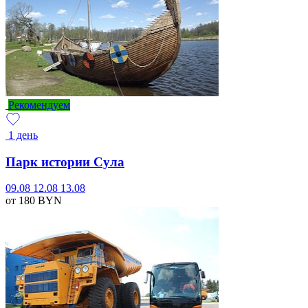
Рекомендуем
1 день
Парк истории Сула
09.08
12.08
13.08
от 180
BYN