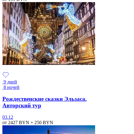
9 дней
8 ночей
Рождественские сказки Эльзаса.
Авторский тур
03.12
от 2427
BYN
+ 250
BYN