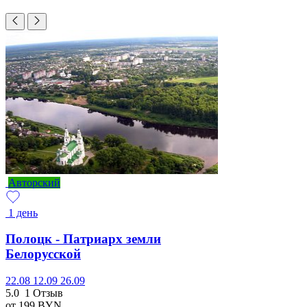
Авторский
1 день
Полоцк - Патриарх земли
Белорусской
22.08
12.09
26.09
5.0
1 Отзыв
от 199
BYN