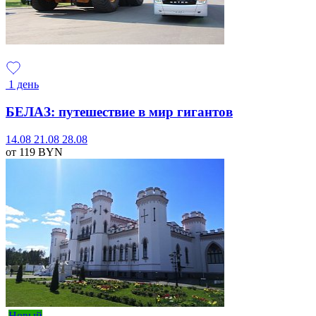
1 день
БЕЛАЗ: путешествие в мир гигантов
14.08
21.08
28.08
от 119
BYN
Новый