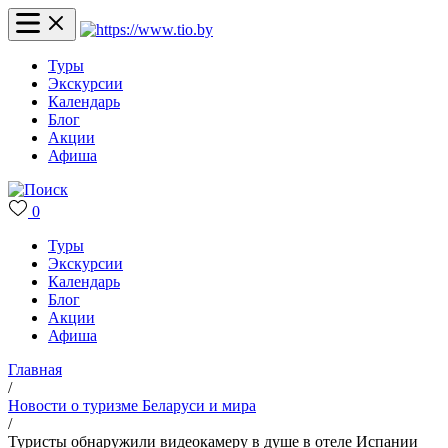
Туры
Экскурсии
Календарь
Блог
Акции
Афиша
0
Туры
Экскурсии
Календарь
Блог
Акции
Афиша
Главная
/
Новости о туризме Беларуси и мира
/
Туристы обнаружили видеокамеру в душе в отеле Испании