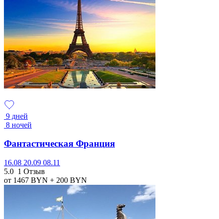
9 дней
8 ночей
Фантастическая Франция
16.08
20.09
08.11
5.0
1 Отзыв
от 1467
BYN
+ 200
BYN