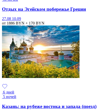
Отдых на Эгейском побережье Греции
27.08
10.09
от 1886
BYN
+ 170
BYN
6 дней
5 ночей
Казань: на рубеже востока и запада (поезд)