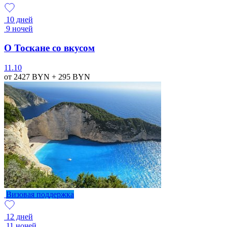
10 дней
9 ночей
О Тоскане со вкусом
11.10
от 2427
BYN
+ 295
BYN
Визовая поддержка
12 дней
11 ночей