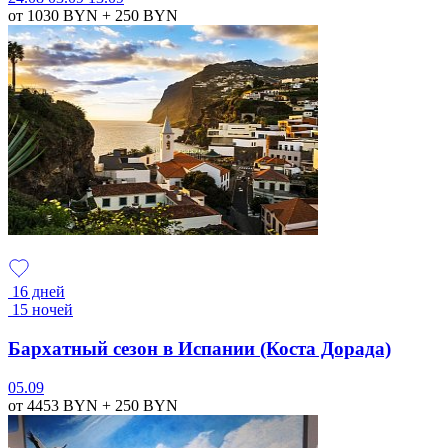
от 1030
BYN
+ 250
BYN
16 дней
15 ночей
Бархатный сезон в Испании (Коста Дорада)
05.09
от 4453
BYN
+ 250
BYN