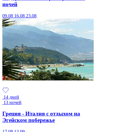
ночей
09.08
16.08
23.08
14 дней
13 ночей
Греция - Италия с отдыхом на
Эгейском побережье
17.08
13.09