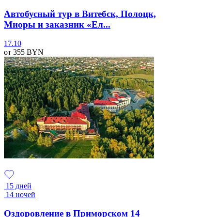
Автобусный тур в Витебск, Полоцк,
Миоры и заказник «Ел...
17.10
от 355
BYN
15 дней
14 ночей
Оздоровление в Приморском 14