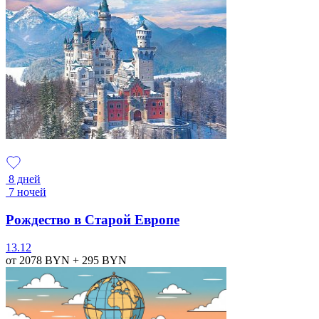
8 дней
7 ночей
Рождество в Старой Европе
13.12
от 2078
BYN
+ 295
BYN