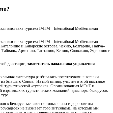
ино?
я выставка туризма IMTM – International Mediterranean
я выставка туризма IMTM – International Mediterranean
ю Каталонию и Канарские острова, Чехию, Болгарию, Папуа–
, Тайвань, Армению, Танзанию, Кению, Словакию, Эфиопию и
ской делегации,
заместитель начальника управления
екламная литература разбиралась посетителями выставки
из бывшего Союза. На мой взгляд, участие в этой выставке –
пной туристической «тусовке». Организованная МСиТ и
й израильских туристических компаний, диаспоры белорусов,
 тура.
аиля в Беларусь мешают не только визы и дороговизна
роусадьбах не вызывает того энтузиазма, на который мы
ось услышать и такое мнение: израильские туристы с