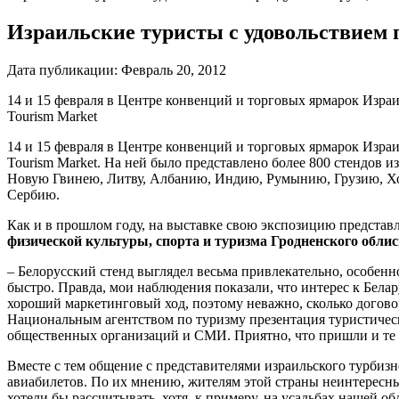
Израильские туристы с удовольствием п
Дата публикации:
Февраль 20, 2012
14 и 15 февраля в Центре конвенций и торговых ярмарок Израи
Tourism Market
14 и 15 февраля в Центре конвенций и торговых ярмарок Израи
Tourism Market. На ней было представлено более 800 стендов
Новую Гвинею, Литву, Албанию, Индию, Румынию, Грузию, Х
Сербию.
Как и в прошлом году, на выставке свою экспозицию представ
физической культуры, спорта и туризма Гродненского обл
– Белорусский стенд выглядел весьма привлекательно, особен
быстро. Правда, мои наблюдения показали, что интерес к Бела
хороший маркетинговый ход, поэтому неважно, сколько договор
Национальным агентством по туризму презентация туристичес
общественных организаций и СМИ. Приятно, что пришли и те 
Вместе с тем общение с представителями израильского турбизн
авиабилетов. По их мнению, жителям этой страны неинтересны
хотели бы рассчитывать, хотя, к примеру, на усадьбах нашей 