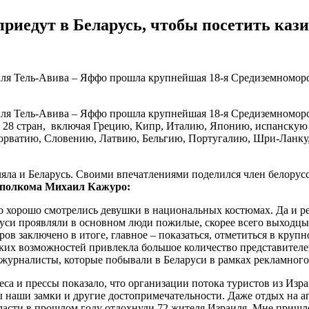
риедут в Беларусь, чтобы посетить каз
ля Тель-Авива – Яффо прошла крупнейшая 18-я Средиземноморска
ля Тель-Авива – Яффо прошла крупнейшая 18-я Средиземноморска
 из 28 стран, включая Грецию, Кипр, Италию, Японию, испанску
орватию, Словению, Латвию, Бельгию, Португалию, Шри-Ланку
ляла и Беларусь. Своими впечатлениями поделился член белорус
исполкома Михаил Кажуро:
но хорошо смотрелись девушки в национальных костюмах. Да и р
руси проявляли в основном люди пожилые, скорее всего выходцы 
ов заключено в итоге, главное – показаться, отметиться в кру
ких возможностей привлекла большое количество представителе
журналисты, которые побывали в Беларуси в рамках рекламного
еса и прессы показало, что организации потока туристов из Изр
 наши замки и другие достопримечательности. Даже отдых на аг
области в прошлом году отдохнули 72 жителя Израиля. Мне пришл