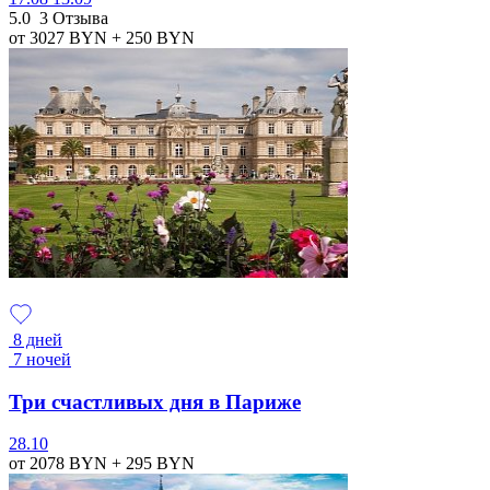
5.0
3 Отзыва
от 3027
BYN
+ 250
BYN
8 дней
7 ночей
Три счастливых дня в Париже
28.10
от 2078
BYN
+ 295
BYN