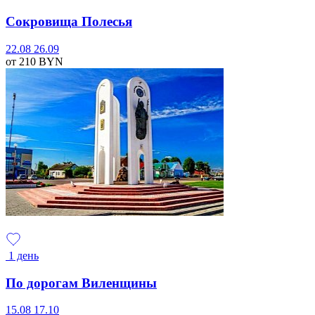
Сокровища Полесья
22.08
26.09
от 210
BYN
1 день
По дорогам Виленщины
15.08
17.10