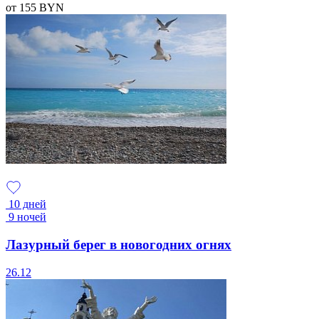
от 155
BYN
10 дней
9 ночей
Лазурный берег в новогодних огнях
26.12