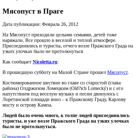
Мясопуст в Праге
Дата публикации:
Февраль 26, 2012
На Мясопуст приходили целыми семьями, детей тоже
наряжали. Все прошло в веселой и теплой атмосфере.
Присоединялись и туристы, отчего возле Пражского Града на
узких улочках было не протолкнуться
Как сообщает
Nicoletta.ru
:
В прошедшую субботу на Малой Стране прошел
Мясопуст
.
Костюмированное шествие во главе со старостой (глава
района) Олдржихом Ломецким (Old?ich Lomecký) и с его
напутствием под веселую музыку и песни двинулось с
Лоретанской площади вниз – к Пражскому Граду, Карлову
мосту и острову Кампа.
Людей было очень много, к толпе людей присоединялись
туристы, и уже возле Пражского Града на узких улочках
было не протолкнуться.