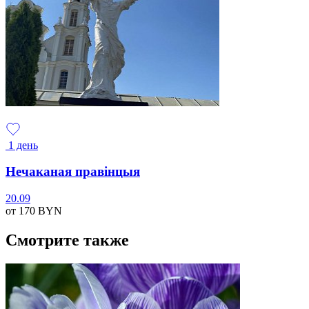
1 день
Нечаканая правінцыя
20.09
от 170
BYN
Смотрите также