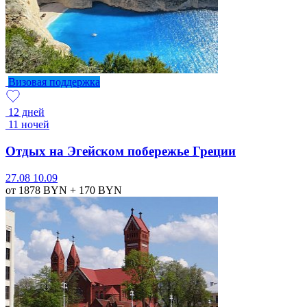
Визовая поддержка
12 дней
11 ночей
Отдых на Эгейском побережье Греции
27.08
10.09
от 1878
BYN
+ 170
BYN