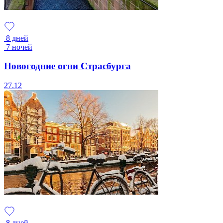
8 дней
7 ночей
Новогодние огни Страсбурга
27.12
8 дней