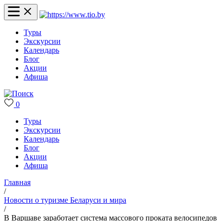
Туры
Экскурсии
Календарь
Блог
Акции
Афиша
0
Туры
Экскурсии
Календарь
Блог
Акции
Афиша
Главная
/
Новости о туризме Беларуси и мира
/
В Варшаве заработает система массового проката велосипедов