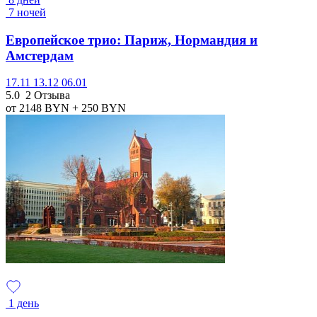
7 ночей
Европейское трио: Париж, Нормандия и
Амстердам
17.11
13.12
06.01
5.0
2 Отзыва
от 2148
BYN
+ 250
BYN
1 день