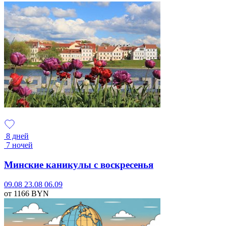
8 дней
7 ночей
Минские каникулы с воскресенья
09.08
23.08
06.09
от 1166
BYN