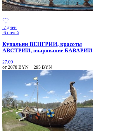
7 дней
6 ночей
Купальни ВЕНГРИИ, красоты
АВСТРИИ, очарование БАВАРИИ
27.09
от 2078
BYN
+ 295
BYN