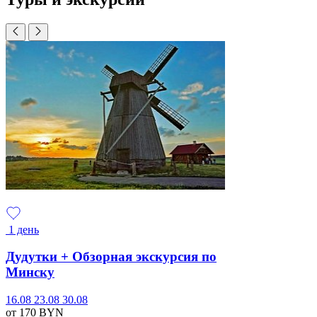
1 день
Дудутки + Обзорная экскурсия по
Минску
16.08
23.08
30.08
от 170
BYN