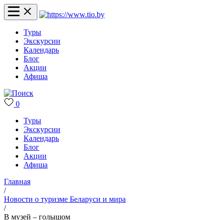
Туры
Экскурсии
Календарь
Блог
Акции
Афиша
0
Туры
Экскурсии
Календарь
Блог
Акции
Афиша
Главная
/
Новости о туризме Беларуси и мира
/
В музей – голышом