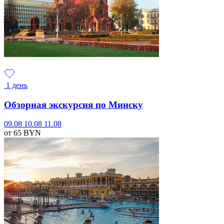
1 день
Обзорная экскурсия по Минску
09.08
10.08
11.08
от 65
BYN