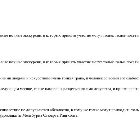
ьные ночные экскурсии, в которых принять участие могут только голые посет
ьные ночные экскурсии, в которых принять участие могут только голые посет
ными людьми и искусством очень тонкая грань, и человек со всеми его слабос
ледующем месяце, также намерены раздеться во имя искусства, и приглашают 
еннолетние не допускаются абсолютно, к тому же голые могут приходить толь
 художника из Мельбурна Стюарта Рингхолта.