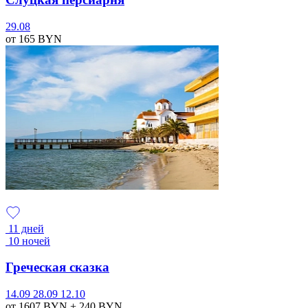
29.08
от 165
BYN
11 дней
10 ночей
Греческая сказка
14.09
28.09
12.10
от 1607
BYN
+ 240
BYN