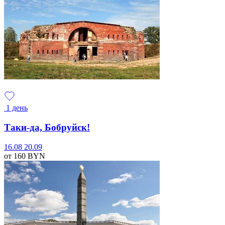
1 день
Таки-да, Бобруйск!
16.08
20.09
от 160
BYN