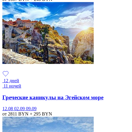
12 дней
11 ночей
Греческие каникулы на Эгейском море
12.08
02.09
09.09
от 2811
BYN
+ 295
BYN