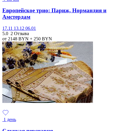
Европейское трио: Париж, Нормандия и
Амстердам
17.11
13.12
06.01
5.0
2 Отзыва
от 2148
BYN
+ 250
BYN
1 день
Слуцкая персиарня