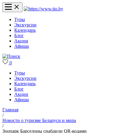
Туры
Экскурсии
Календарь
Блог
Акции
Афиша
0
Туры
Экскурсии
Календарь
Блог
Акции
Афиша
Главная
/
Новости о туризме Беларуси и мира
/
Зоопарк Барселоны снабдили QR-кодами