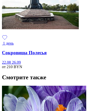
1 день
Сокровища Полесья
22.08
26.09
от 210
BYN
Смотрите также