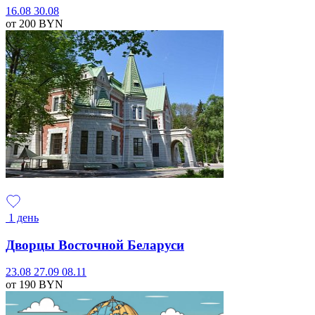
16.08
30.08
от 200
BYN
1 день
Дворцы Восточной Беларуси
23.08
27.09
08.11
от 190
BYN