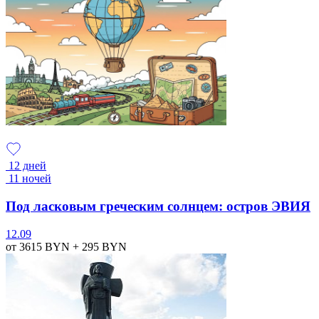
12 дней
11 ночей
Под ласковым греческим солнцем: остров ЭВИЯ
12.09
от 3615
BYN
+ 295
BYN