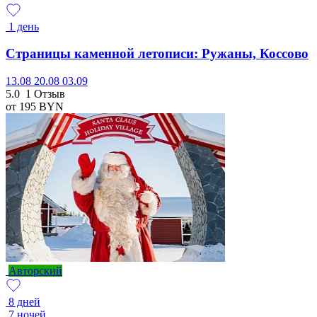
1 день
Страницы каменной летописи: Ружаны, Коссово
13.08
20.08
03.09
5.0
1 Отзыв
от 195
BYN
Авторский
8 дней
7 ночей