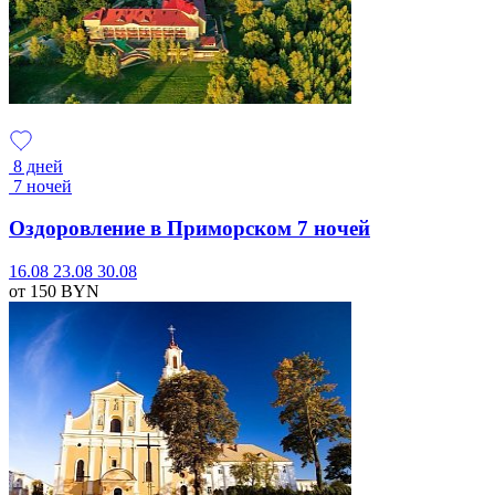
8 дней
7 ночей
Оздоровление в Приморском 7 ночей
16.08
23.08
30.08
от 150
BYN