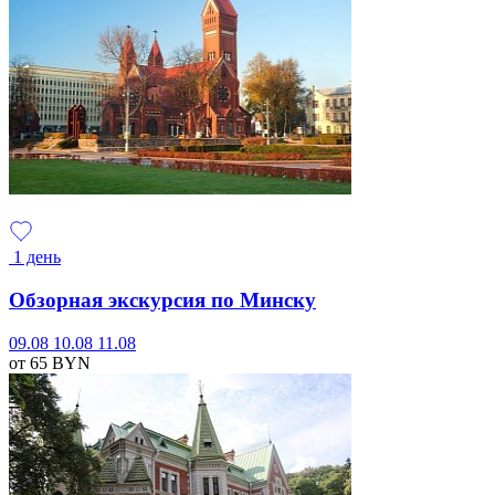
1 день
Обзорная экскурсия по Минску
09.08
10.08
11.08
от 65
BYN