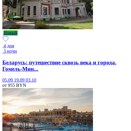
Новый
4 дня
3 ночи
Беларусь: путешествие сквозь века и города.
Гомель-Мин...
05.09
19.09
03.10
от 955
BYN