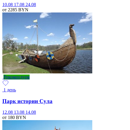
10.08
17.08
24.08
от 2285
BYN
Рекомендуем
1 день
Парк истории Сула
12.08
13.08
14.08
от 180
BYN