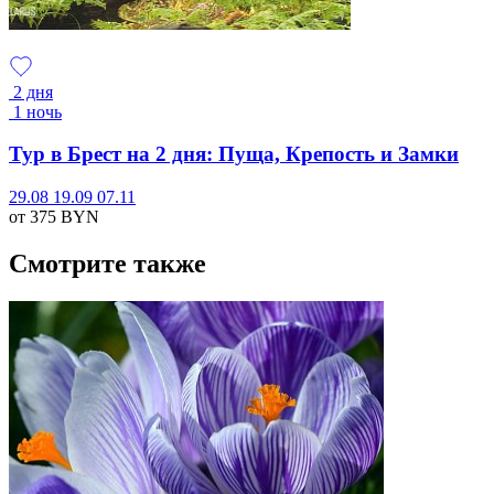
2 дня
1 ночь
Тур в Брест на 2 дня: Пуща, Крепость и Замки
29.08
19.09
07.11
от 375
BYN
Смотрите также