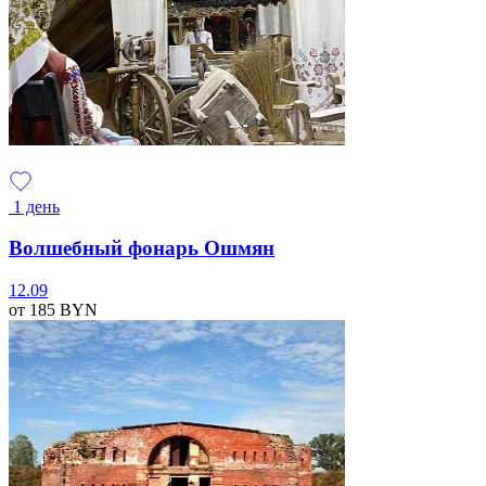
1 день
Волшебный фонарь Ошмян
12.09
от 185
BYN