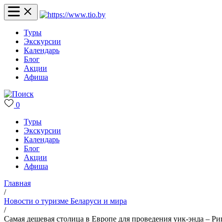
Туры
Экскурсии
Календарь
Блог
Акции
Афиша
0
Туры
Экскурсии
Календарь
Блог
Акции
Афиша
Главная
/
Новости о туризме Беларуси и мира
/
Самая дешевая столица в Европе для проведения уик-энда – Ри