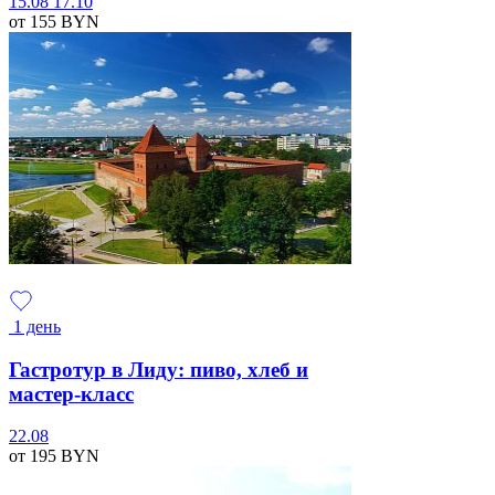
15.08
17.10
от 155
BYN
1 день
Гастротур в Лиду: пиво, хлеб и
мастер-класс
22.08
от 195
BYN