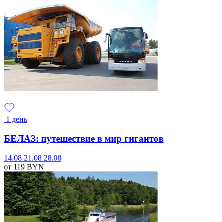
1 день
БЕЛАЗ: путешествие в мир гигантов
14.08
21.08
28.08
от 119
BYN