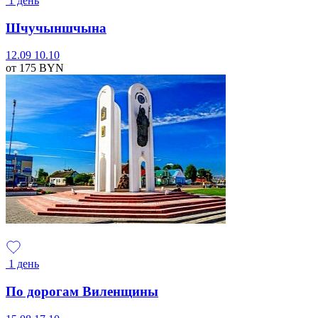
1 день
Шчучыншчына
12.09
10.10
от 175
BYN
1 день
По дорогам Виленщины