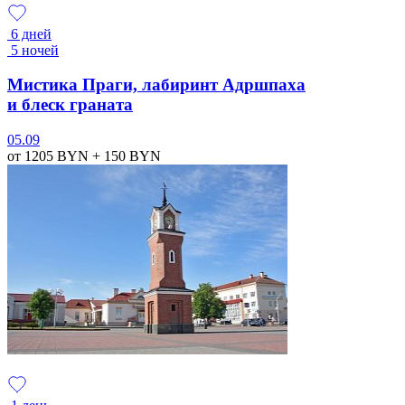
6 дней
5 ночей
Мистика Праги, лабиринт Адршпаха
и блеск граната
05.09
от 1205
BYN
+ 150
BYN