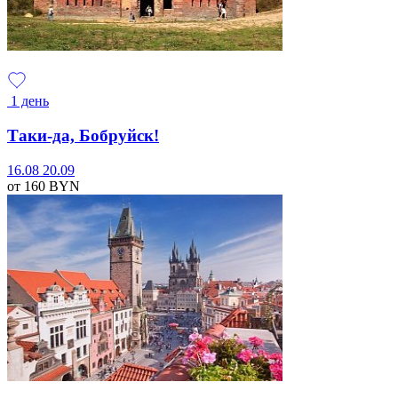
1 день
Таки-да, Бобруйск!
16.08
20.09
от 160
BYN