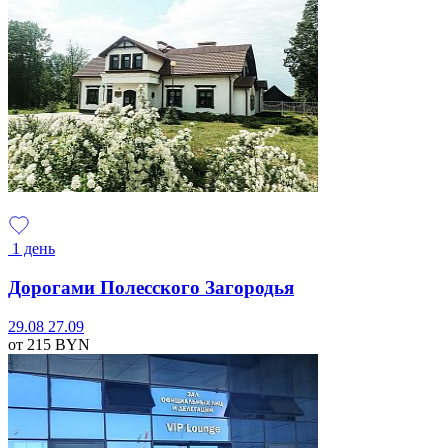
1 день
Дорогами Полесского Загородья
29.08
27.09
от 215
BYN