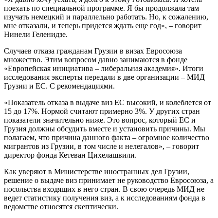
поехать по специальной программе. Я бы продолжала там
изучать немецкий и параллельно работать. Но, к сожалению,
мне отказали, и теперь придется ждать еще год», – говорит
Нинели Геленидзе.
Случаев отказа гражданам Грузии в визах Евросоюза
множество. Этим вопросом давно занимаются в фонде
«Европейская инициатива – либеральная академия». Итоги
исследования эксперты передали в две организации – МИД
Грузии и ЕС. С рекомендациями.
«Показатель отказа в выдаче виз ЕС высокий, и колеблется от
15 до 17%. Нормой считают примерно 3%. У других стран
показатели значительно ниже. Это вопрос, который ЕС и
Грузия должны обсудить вместе и установить причины. Мы
полагаем, что причина данного факта – огромное количество
мигрантов из Грузии, в том числе и нелегалов», – говорит
директор фонда Кетеван Цихелашвили.
Как уверяют в Министерстве иностранных дел Грузии,
решение о выдаче виз принимает не руководство Евросоюза, а
посольства входящих в него стран. В свою очередь МИД не
ведет статистику получения виз, а к исследованиям фонда в
ведомстве относятся скептически.