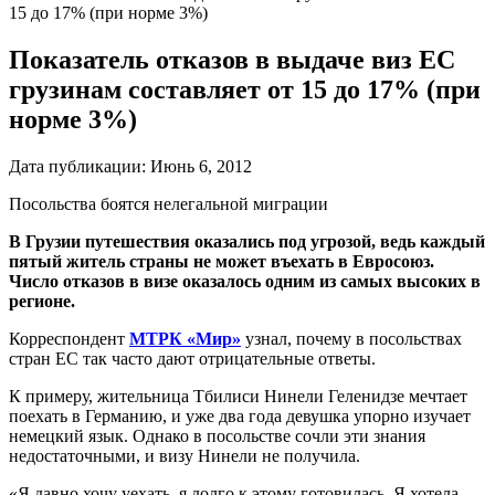
15 до 17% (при норме 3%)
Показатель отказов в выдаче виз ЕС
грузинам составляет от 15 до 17% (при
норме 3%)
Дата публикации:
Июнь 6, 2012
Посольства боятся нелегальной миграции
В Грузии путешествия оказались под угрозой, ведь каждый
пятый житель страны не может въехать в Евросоюз.
Число отказов в визе оказалось одним из самых высоких в
регионе.
Корреспондент
МТРК «Мир»
узнал, почему в посольствах
стран ЕС так часто дают отрицательные ответы.
К примеру, жительница Тбилиси Нинели Геленидзе мечтает
поехать в Германию, и уже два года девушка упорно изучает
немецкий язык. Однако в посольстве сочли эти знания
недостаточными, и визу Нинели не получила.
«Я давно хочу уехать, я долго к этому готовилась. Я хотела