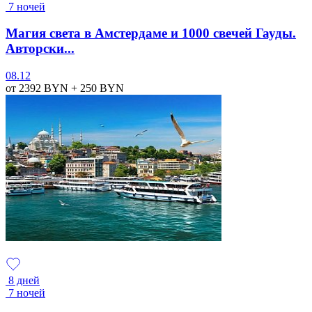
7 ночей
Магия света в Амстердаме и 1000 свечей Гауды.
Авторски...
08.12
от 2392
BYN
+ 250
BYN
8 дней
7 ночей