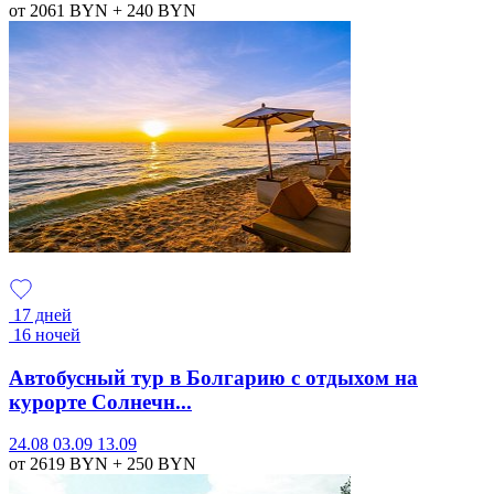
от 2061
BYN
+ 240
BYN
17 дней
16 ночей
Автобусный тур в Болгарию с отдыхом на
курорте Солнечн...
24.08
03.09
13.09
от 2619
BYN
+ 250
BYN