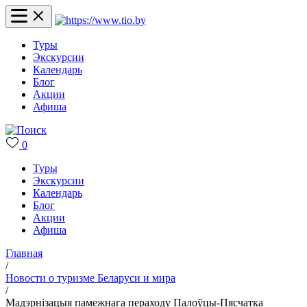
Туры
Экскурсии
Календарь
Блог
Акции
Афиша
0
Туры
Экскурсии
Календарь
Блог
Акции
Афиша
Главная
/
Новости о туризме Беларуси и мира
/
Мадэрнізацыя памежнага пераходу Палоўцы-Пясчатка