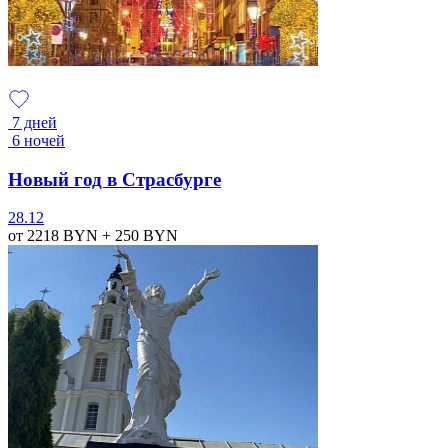
7 дней
6 ночей
Новый год в Страсбурге
28.12
от 2218
BYN
+ 250
BYN