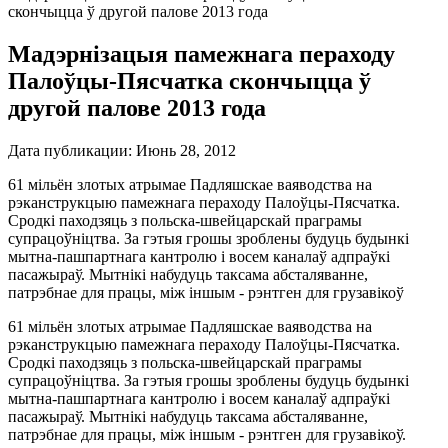
скончыцца ў другой палове 2013 года
Мадэрнізацыя памежнага пераходу
Палоўцы-Пясчатка скончыцца ў
другой палове 2013 года
Дата публикации:
Июнь 28, 2012
61 мільён злотых атрымае Падляшскае ваяводства на
рэканструкцыю памежнага пераходу Палоўцы-Пясчатка.
Сродкі паходзяць з польска-швейцарскай праграмы
супрацоўніцтва. За гэтыя грошы зроблены будуць будынкі
мытна-пашпартнага кантролю і восем каналаў адпраўкі
пасажыраў. Мытнікі набудуць таксама абсталяванне,
патрэбнае для працы, між іншым - рэнтген для грузавікоў
61 мільён злотых атрымае Падляшскае ваяводства на
рэканструкцыю памежнага пераходу Палоўцы-Пясчатка.
Сродкі паходзяць з польска-швейцарскай праграмы
супрацоўніцтва. За гэтыя грошы зроблены будуць будынкі
мытна-пашпартнага кантролю і восем каналаў адпраўкі
пасажыраў. Мытнікі набудуць таксама абсталяванне,
патрэбнае для працы, між іншым - рэнтген для грузавікоў.