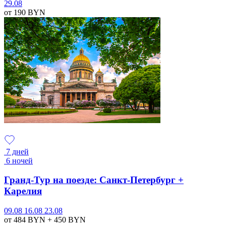
29.08
от 190
BYN
7 дней
6 ночей
Гранд-Тур на поезде: Санкт-Петербург +
Карелия
09.08
16.08
23.08
от 484
BYN
+ 450
BYN