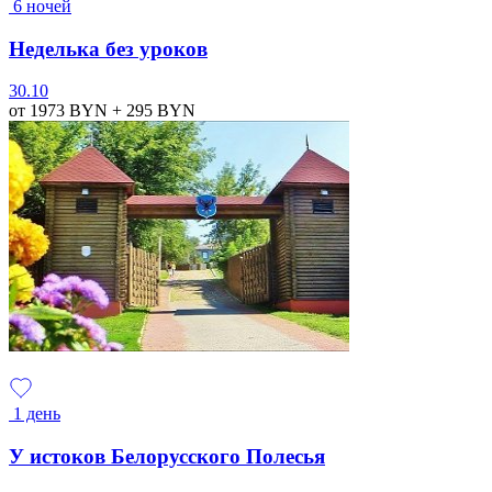
6 ночей
Неделька без уроков
30.10
от 1973
BYN
+ 295
BYN
1 день
У истоков Белорусского Полесья