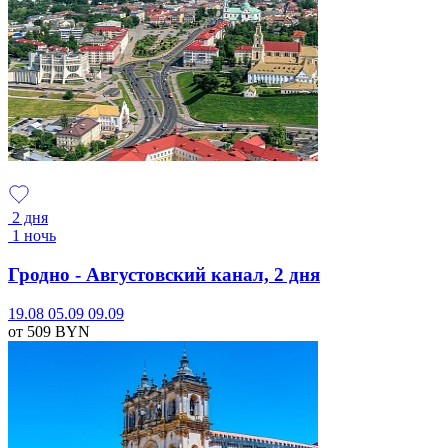
2 дня
1 ночь
Гродно - Августовский канал, 2 дня
19.08
05.09
09.09
от 509
BYN