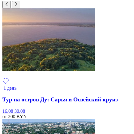
1 день
Тур на остров Ду: Сарья и Освейский круиз
16.08
30.08
от 200
BYN