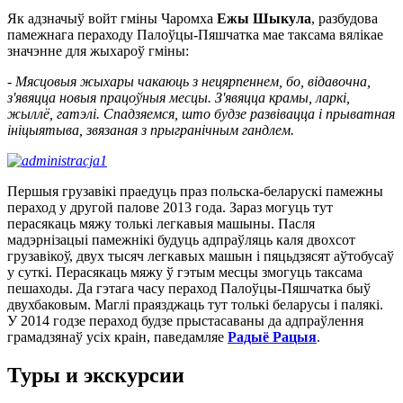
Як адзначыў войт гміны Чаромха
Ежы Шыкула
, разбудова
памежнага пераходу Палоўцы-Пяшчатка мае таксама вялікае
значэнне для жыхароў гміны:
- Мясцовыя жыхары чакаюць з нецярпеннем, бо, відавочна,
з'явяцца новыя працоўныя месцы. З'явяцца крамы, ларкі,
жыллё, гатэлі. Спадзяемся, што будзе развівацца і прыватная
ініцыятыва, звязаная з прыгранічным гандлем.
Першыя грузавікі праедуць праз польска-беларускі памежны
пераход у другой палове 2013 года. Зараз могуць тут
перасякаць мяжу толькі легкавыя машыны. Пасля
мадэрнізацыі памежнікі будуць адпраўляць каля двохсот
грузавікоў, двух тысяч легкавых машын і пяцьдзясят аўтобусаў
у суткі. Перасякаць мяжу ў гэтым месцы змогуць таксама
пешаходы. Да гэтага часу пераход Палоўцы-Пяшчатка быў
двухбаковым. Маглі праязджаць тут толькі беларусы і палякі.
У 2014 годзе пераход будзе прыстасаваны да адпраўлення
грамадзянаў усіх краін, паведамляе
Радыё Рацыя
.
Туры и экскурсии