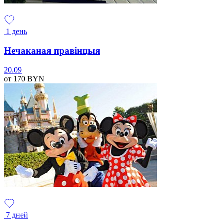
1 день
Нечаканая правінцыя
20.09
от 170
BYN
7 дней