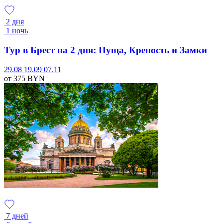
2 дня
1 ночь
Тур в Брест на 2 дня: Пуща, Крепость и Замки
29.08
19.09
07.11
от 375
BYN
7 дней