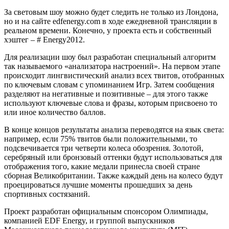
За световым шоу можно будет следить не только из Лондона,
но и на сайте edfenergy.com в ходе ежедневной трансляции в
реальном времени. Конечно, у проекта есть и собственный
хэштег – # Energy2012.
Для реализации шоу был разработан специальный алгоритм
так называемого «анализатора настроений». На первом этапе
происходит лингвистический анализ всех твитов, отобранных
по ключевым словам с упоминанием Игр. Затем сообщения
разделяют на негативные и позитивные – для этого также
используют ключевые слова и фразы, которым присвоено то
или иное количество баллов.
В конце концов результаты анализа переводятся на язык света:
например, если 75% твитов были положительными, то
подсвечивается три четверти колеса обозрения. Золотой,
серебряный или бронзовый оттенки будут использоваться для
отображения того, какие медали принесла своей стране
сборная Великобритании. Также каждый день на колесо будут
проецироваться лучшие моменты прошедших за день
спортивных состязаний.
Проект разработан официальным спонсором Олимпиады,
компанией EDF Energy, и группой выпускников