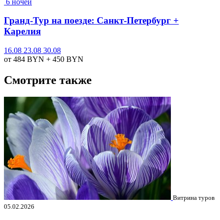
6 ночей
Гранд-Тур на поезде: Санкт-Петербург +
Карелия
16.08
23.08
30.08
от 484
BYN
+ 450
BYN
Смотрите также
Витрина туров
05.02.2026