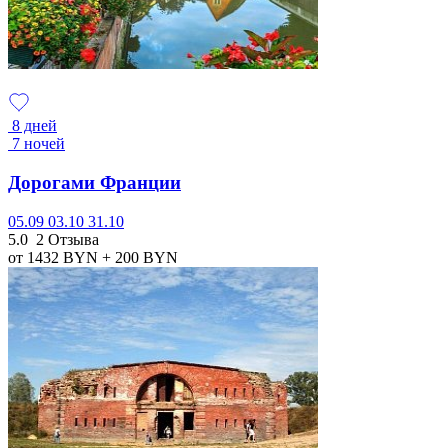
8 дней
7 ночей
Дорогами Франции
05.09
03.10
31.10
5.0
2 Отзыва
от 1432
BYN
+ 200
BYN