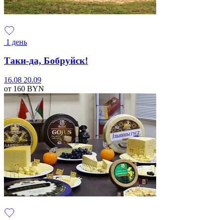
1 день
Таки-да, Бобруйск!
16.08
20.09
от 160
BYN