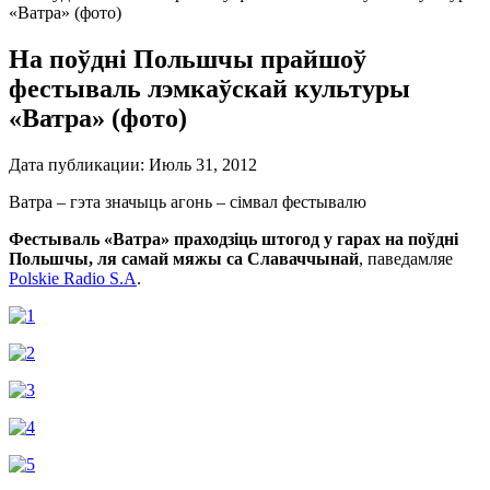
«Ватра» (фото)
На поўдні Польшчы прайшоў
фестываль лэмкаўскай культуры
«Ватра» (фото)
Дата публикации:
Июль 31, 2012
Ватра – гэта значыць агонь – сімвал фестывалю
Фестываль «Ватра» праходзіць штогод у гарах на поўдні
Польшчы, ля самай мяжы са Славаччынай
, паведамляе
Polskie Radio S.A
.