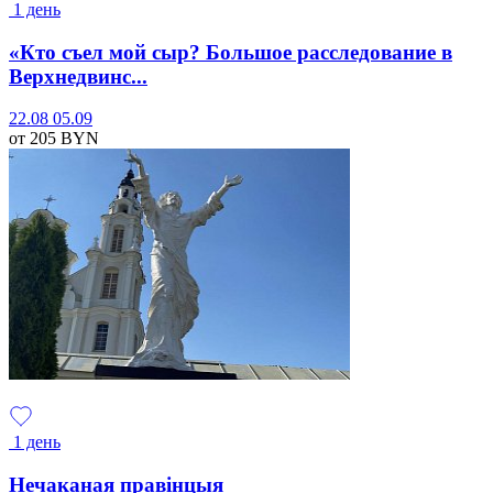
1 день
«Кто съел мой сыр? Большое расследование в
Верхнедвинс...
22.08
05.09
от 205
BYN
1 день
Нечаканая правінцыя