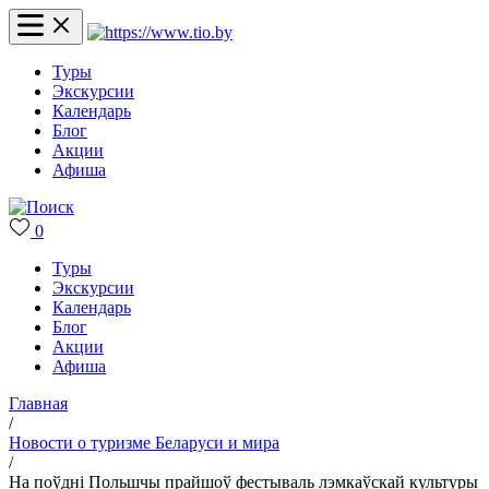
Туры
Экскурсии
Календарь
Блог
Акции
Афиша
0
Туры
Экскурсии
Календарь
Блог
Акции
Афиша
Главная
/
Новости о туризме Беларуси и мира
/
На поўдні Польшчы прайшоў фестываль лэмкаўскай культуры