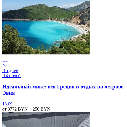
15 дней
14 ночей
Идеальный микс: вся Греция и отдых на острове
Эвия
13.09
от 3772
BYN
+ 250
BYN