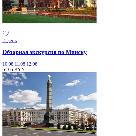
1 день
Обзорная экскурсия по Минску
10.08
11.08
12.08
от 65
BYN