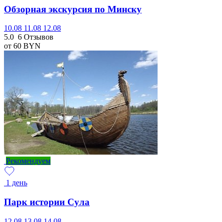
Обзорная экскурсия по Минску
10.08
11.08
12.08
5.0
6 Отзывов
от 60
BYN
Рекомендуем
1 день
Парк истории Сула
12.08
13.08
14.08