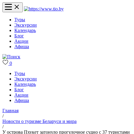
Туры
Экскурсии
Календарь
Блог
Акции
Афиша
0
Туры
Экскурсии
Календарь
Блог
Акции
Афиша
Главная
/
Новости о туризме Беларуси и мира
/
У острова Пхукет затонуло прогулочное судно с 37 туристами