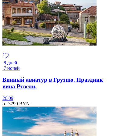
8 дней
7 ночей
Винный авиатур в Грузию. Праздник
вина Ртвели.
26.09
от 3799
BYN