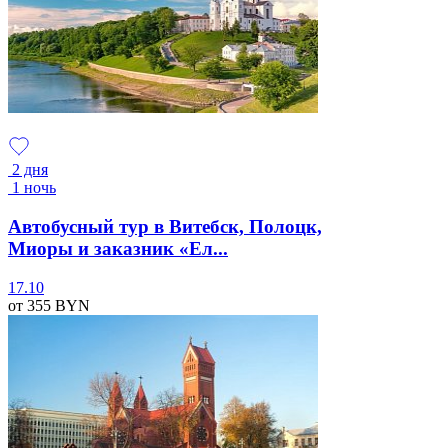
2 дня
1 ночь
Автобусный тур в Витебск, Полоцк,
Миоры и заказник «Ел...
17.10
от 355
BYN