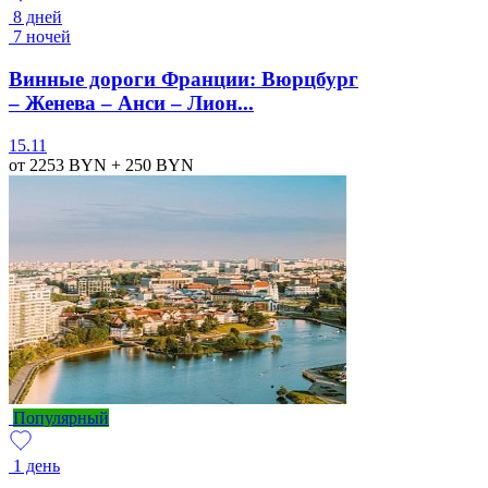
8 дней
7 ночей
Винные дороги Франции: Вюрцбург
– Женева – Анси – Лион...
15.11
от 2253
BYN
+ 250
BYN
Популярный
1 день