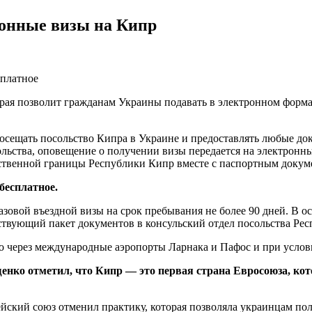
онные визы на Кипр
платное
орая позволит гражданам Украины подавать в электронном форма
сещать посольство Кипра в Украине и предоставлять любые доку
ольства, оповещение о получении визы передается на электронны
рственной границы Республики Кипр вместе с паспортным докум
бесплатное.
азовой въездной визы на срок пребывания не более 90 дней. В 
тствующий пакет документов в консульский отдел посольства Ре
о через международные аэропорты Ларнака и Пафос и при услов
щенко
отметил, что Кипр — это первая страна Евросоюза, ко
пейский союз отменил практику, которая позволяла украинцам п