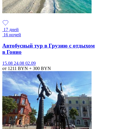
17 дней
16 ночей
Автобусный тур в Грузию с отдыхом
в Гонио
15.08
24.08
02.09
от 1211
BYN
+ 300
BYN