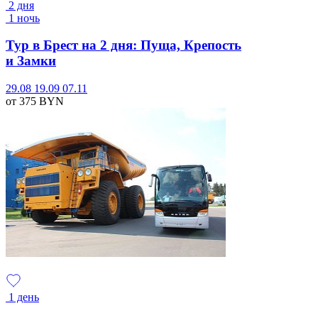
2 дня
1 ночь
Тур в Брест на 2 дня: Пуща, Крепость
и Замки
29.08
19.09
07.11
от 375
BYN
1 день