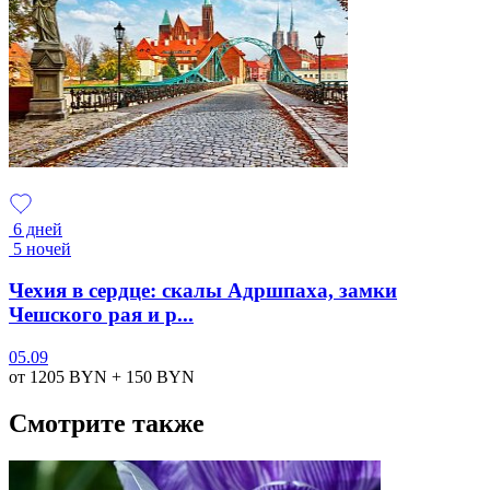
6 дней
5 ночей
Чехия в сердце: скалы Адршпаха, замки
Чешского рая и р...
05.09
от 1205
BYN
+ 150
BYN
Смотрите также