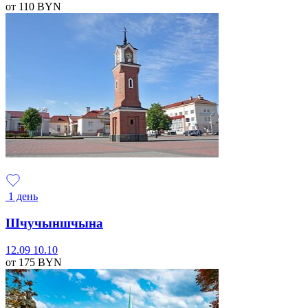
от 110
BYN
1 день
Шчучыншчына
12.09
10.10
от 175
BYN