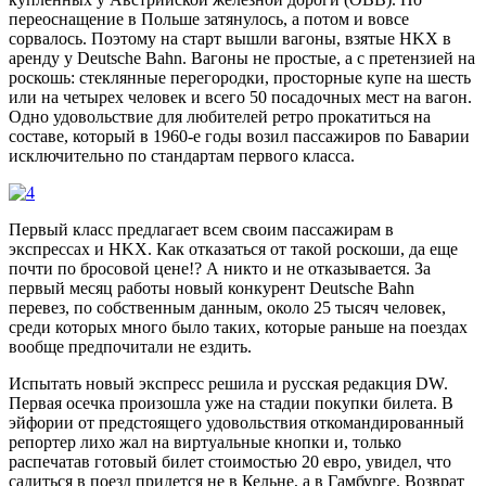
переоснащение в Польше затянулось, а потом и вовсе
сорвалось. Поэтому на старт вышли вагоны, взятые HKX в
аренду у Deutsche Bahn. Вагоны не простые, а с претензией на
роскошь: стеклянные перегородки, просторные купе на шесть
или на четырех человек и всего 50 посадочных мест на вагон.
Одно удовольствие для любителей ретро прокатиться на
составе, который в 1960-е годы возил пассажиров по Баварии
исключительно по стандартам первого класса.
Первый класс предлагает всем своим пассажирам в
экспрессах и HKX. Как отказаться от такой роскоши, да еще
почти по бросовой цене!? А никто и не отказывается. За
первый месяц работы новый конкурент Deutsche Bahn
перевез, по собственным данным, около 25 тысяч человек,
среди которых много было таких, которые раньше на поездах
вообще предпочитали не ездить.
Испытать новый экспресс решила и русская редакция DW.
Первая осечка произошла уже на стадии покупки билета. В
эйфории от предстоящего удовольствия откомандированный
репортер лихо жал на виртуальные кнопки и, только
распечатав готовый билет стоимостью 20 евро, увидел, что
садиться в поезд придется не в Кельне, а в Гамбурге. Возврат