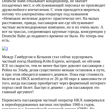
Deutsche Bahn отказывает кондиционер, не хватает
посадочных мест, и обслуживающий персонал не производит
дружелюбного впечатления. С этим приходится мириться,
потому что альтернативы оператору под названием
«Немецкие железные дороги» практически нет. На малых
расстояниях, правда, пассажиров кое-где обслуживают
частные железнодорожные компании, но и их очень мало. А
вот на трассах, соединяющих крупные города, конкуренции у
Deutsche Bahn до недавнего времени не было. Но теперь она
есть.
Между Гамбургом и Кельном стал сейчас курсировать
частный поезд Hamburg-Köln-Express, который, не обгоняя
ICE по скорости, тем не менее быстрее довозит пассажиров с
Рейна на Эльбу, делая существенно меньше остановок в пути,
и при этом обходится намного дешевле. Пока еще стоимость
билетов на HKX колеблется от 20 до 60 евро в зависимости от
того, когда пассажир приобретает через фирменный интернет-
портал свой билет. Быстро и дешево – для пассажиров это
главный аргумент!
Перевозить пассажиров частный оператор HKX намеревался
в переоборудованных вагонах постройки 1960-х годов,
купленных у Австрийской железной дороги (ÖBB). Но