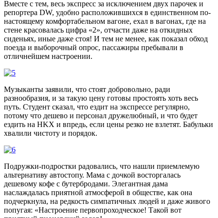
Вместе с тем, весь экспресс за исключением двух парочек и
репортера DW, удобно расположившихся в единственном по-
настоящему комфортабельном вагоне, ехал в вагонах, где на
стене красовалась цифра «2», отчасти даже на откидных
сиденьях, иные даже стоя! И тем не менее, как показал обход
поезда и выборочный опрос, пассажиры пребывали в
отличнейшем настроении.
Музыканты заявили, что стоят добровольно, ради
разнообразия, и за такую цену готовы простоять хоть весь
путь. Студент сказал, что ездит на экспрессе регулярно,
потому что дешево и персонал дружелюбный, и что будет
ездить на HKX и впредь, если цены резко не взлетят. Бабульки
хвалили чистоту и порядок.
Подружки-подростки радовались, что нашли приемлемую
альтернативу автостопу. Мама с дочкой восторгалась
дешевому кофе с бутербродами. Элегантная дама
наслаждалась приятной атмосферой в обществе, как она
подчеркнула, на редкость симпатичных людей и даже живого
попугая: «Настроение первопроходческое! Такой вот