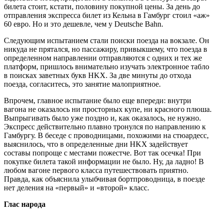
билета стоит, кстати, половину покупной цены. За день до
отправления экспресса билет из Кельна в Гамбург стоил «аж»
60 евро. Но и это дешевле, чем у Deutsche Bahn.
Следующим испытанием стали поиски поезда на вокзале. Он
никуда не прятался, но пассажиру, привыкшему, что поезда в
определенном направлении отправляются с одних и тех же
платформ, пришлось внимательно изучать электронное табло
в поисках заветных букв HKX. За две минуты до отхода
поезда, согласитесь, это занятие малоприятное.
Впрочем, главное испытание было еще впереди: внутри
вагона не оказалось ни просторных купе, ни красного плюша.
Выпрыгивать было уже поздно и, как оказалось, не нужно.
Экспресс действительно плавно тронулся по направлению к
Гамбургу. В беседе с проводницами, похожими на стюардесс,
выяснилось, что в определенные дни HKX задействует
составы попроще с местами пожестче. Вот так осечка! При
покупке билета такой информации не было. Ну, да ладно! В
любом вагоне первого класса путешествовать приятно.
Правда, как объяснила улыбчивая бортпроводница, в поезде
нет деления на «первый» и «второй» класс.
Глас народа