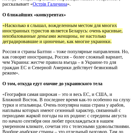
рассказывает «
Острів Галичина
».
О ближайших «конкурентах»
«Насколько я слышал, вожделенным местом для многих
иностранных туристов является Беларусь: очень красивые,
неизбалованные деньгами женщины, не настолько
деградировавшие и циничные, как многие украинки.
Россия и страны Балтии – тоже популярные направления. Но,
как говорят иностранцы, Россия – более сложный вариант,
чем Украина: жестче правила въезда – в Украине-то для
граждан ЕС и Северной Америки действует безвизовый
режим».
О том, откуда едут охочие до украинского тела
«География самая широкая – это и весь ЕС, и США, и
Ближний Восток. В последнее время как-то особенно на слуху
турки и итальянцы. Очень популярна наша страна у арабов,
наплывы которых имеют сезонный характер, связанный с
периодами жаркой погоды на их родине: с середины августа
по начало сентября они любят прохлаждаться в нашем
умеренном климате, сочетая это с телесными удовольствиями.
Вообще арабские страны – это отдельный разговор. Там до