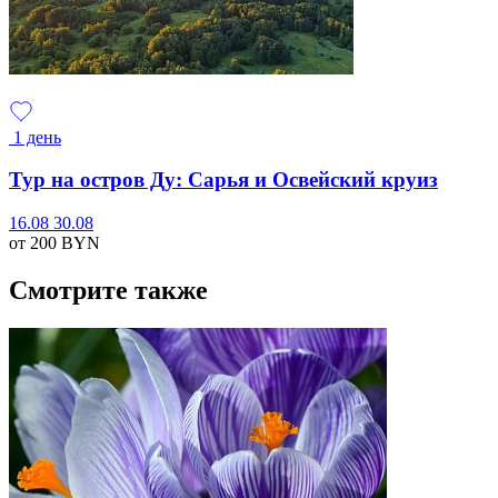
1 день
Тур на остров Ду: Сарья и Освейский круиз
16.08
30.08
от 200
BYN
Смотрите также