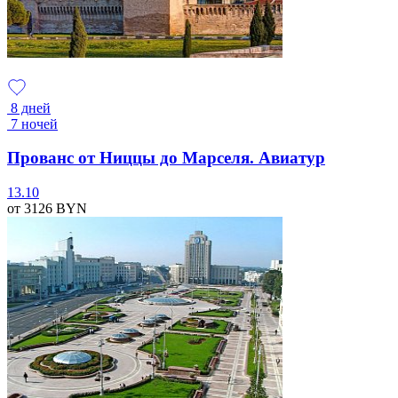
8 дней
7 ночей
Прованс от Ниццы до Марселя. Авиатур
13.10
от 3126
BYN