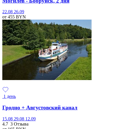
Могилёв - Бобруйск, 2 дня
22.08
26.09
от 455
BYN
1 день
Гродно + Августовский канал
15.08
29.08
12.09
4.7
3 Отзыва