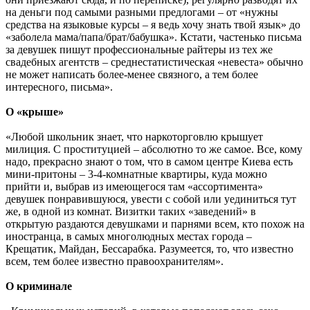
на деньги под самыми разными предлогами – от «нужны
средства на языковые курсы – я ведь хочу знать твой язык» до
«заболела мама/папа/брат/бабушка». Кстати, частенько письма
за девушек пишут профессиональные райтеры из тех же
свадебных агентств – среднестатистическая «невеста» обычно
не может написать более-менее связного, а тем более
интересного, письма».
О «крыше»
«Любой школьник знает, что наркоторговлю крышует
милиция. С проституцией – абсолютно то же самое. Все, кому
надо, прекрасно знают о том, что в самом центре Киева есть
мини-притоны – 3-4-комнатные квартиры, куда можно
прийти и, выбрав из имеющегося там «ассортимента»
девушек понравившуюся, увести с собой или уединиться тут
же, в одной из комнат. Визитки таких «заведений» в
открытую раздаются девушками и парнями всем, кто похож на
иностранца, в самых многолюдных местах города –
Крещатик, Майдан, Бессарабка. Разумеется, то, что известно
всем, тем более известно правоохранителям».
О криминале