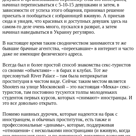
начинал переписываться с 5-10-15 девушками и затем, в
зависимости от успеха этого общения, принимал решение
приехать и пообщаться с избранницей вживую. А приехав
сюда и увидев, что красивых и доступных девушек здесь на
самом-то деле очень много, пускался в разврат, а затем
начинал наведываться в Украину регулярно.
В настоящее время таким сводничеством занимаются те же
бывшие брачные агентства, «переехавшие» в интернет и часто
даже не имеющие физического адреса.
Всегда был и более простой способ знакомства секс-туристов
со своими «объектами» – в барах и клубах. Тот же
пресловутый River Palace – там была неприкрытая
проституция в чистом виде. Сейчас таким местом является
Shooters на улице Московской – это настоящая «Мекка» секс-
туристов, там постоянно тусуются толпы молоденьких
студенток первых курсов, которых «снимают» иностранцы. И
это все довольно открыто.
Помимо наивных дурочек, которые надеются на брак с
иностранцем, и обычных проституток, есть также и
профессиональные «динамы», которые, поддерживая
«отношения» с несколькими иностранцами (и вживую, когда
они приезжают сюда, и по переписке), регулярно разводят их