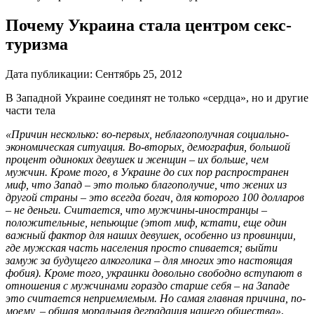
Почему Украина стала центром секс-
туризма
Дата публикации:
Сентябрь 25, 2012
В Западной Украине соединят не только «сердца», но и другие
части тела
«Причин несколько: во-первых, неблагополучная социально-
экономическая ситуация. Во-вторых, демография, большой
процент одиноких девушек и женщин – их больше, чем
мужчин. Кроме того, в Украине до сих пор распространен
миф, что Запад – это только благополучие, что жених из
другой страны – это всегда богач, для которого 100 долларов
– не деньги. Считается, что мужчины-иностранцы –
положительные, непьющие (этот миф, кстати, еще один
важный фактор для наших девушек, особенно из провинции,
где мужская часть населения просто спивается; выйти
замуж за будущего алкоголика – для многих это настоящая
фобия). Кроме того, украинки довольно свободно вступают в
отношения с мужчинами гораздо старше себя – на Западе
это считается неприемлемым. Но самая главная причина, по-
моему, – общая моральная деградация нашего общества»
,