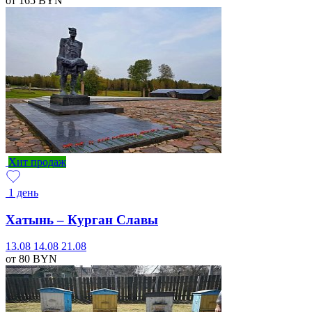
от 165
BYN
Хит продаж
1 день
Хатынь – Курган Славы
13.08
14.08
21.08
от 80
BYN