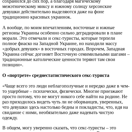
сохранился до сих пор, а благодаря магическому
межэтническому миксу и южному солнцу херсонские
девушки действительно выделяются даже на фоне
традиционно красивых украинок.
А вообще, по моим впечатлениям, восточные и южные
регионы Украины особенно сильно деградировали в плане
морали. Это отмечали и секс-туристы, которые терпели
полное фиаско на Западной Украине, но находили массу
«добрых девушек» в восточных городах. Впрочем, Западная
Украина сейчас догоняет Восточную семимильными шагами –
традиционные католические ценности теряют там свои
позиции».
О «портрете» среднестатистического секс-туриста
«Чаще всего это люди неблагополучные и нередко даже в чем-
то ущербные – психически, физически. Многие приезжают
просто потому, что не могут никого себе найти на родине. Не
раз приходилось видеть чуть ли не оборванцев, уверенных,
что девушки здесь настолько бедны и покладисты, что, идя на
свидание с ними, необязательно даже надевать чистую
одежду.
В общем, могу уверенно сказать, что секс-туристы – это