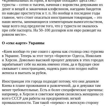
«Криминальных историй, в которые попадают здесь секс-
туристы – сотни и тысячи, начиная с воровства девушками их
денег и вещей и заканчивая клофелином, наездами бандитов
по наводке проституток и т. п. Но вообще в последние годы
главное, чего стоит опасаться иностранным товарищам, – это
наши менты, занимающиеся элементарным вымогательством,
чаще всего под предлогом того, что у туриста не оказалось
при себе паспорта. На 50–100 долларов или евро разводят на
ровном месте».
О «секс-карте» Украины
«Киев вообще-то уже сошел с арены как столица секс-туризма
в Украине. Теперь за этот титул «борются» Одесса, Николаев
и Херсон. Довольно высокий процент девушек в этих городах
зарабатывает себе на жизнь именно этим, да и будущее свое
связывает с иностранцами, надеясь рано или поздно найти
жениха и выехать за рубеж.
Иностранцам эти города подходят потому, что они дешевле
Киева в плане проживания и развлечений, да и девушки там
менее требовательные. Есть и более специфические причины:
например, в Херсон в советское время свозились женщины со
всего СССР для работы на предприятиях легкой
промышленности. Там такой «перекос» в женскую сторону