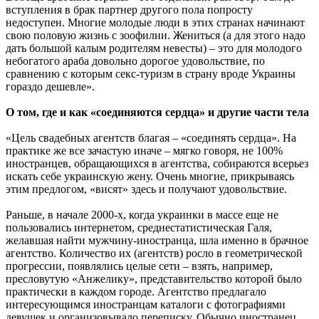
вступления в брак партнер другого пола попросту
недоступен. Многие молодые люди в этих странах начинают
свою половую жизнь с зоофилии. Жениться (а для этого надо
дать большой калым родителям невесты) – это для молодого
небогатого араба довольно дорогое удовольствие, по
сравнению с которым секс-туризм в страну вроде Украины
гораздо дешевле».
О том, где и как «соединяются сердца» и другие части тела
«Цель свадебных агентств благая – «соединять сердца». На
практике же все зачастую иначе – мягко говоря, не 100%
иностранцев, обращающихся в агентства, собираются всерьез
искать себе украинскую жену. Очень многие, прикрываясь
этим предлогом, «висят» здесь и получают удовольствие.
Раньше, в начале 2000-х, когда украинки в массе еще не
пользовались интернетом, среднестатистическая Галя,
желавшая найти мужчину-иностранца, шла именно в брачное
агентство. Количество их (агентств) росло в геометрической
прогрессии, появлялись целые сети – взять, например,
пресловутую «Анжелику», представительство которой было
практически в каждом городе. Агентство предлагало
интересующимся иностранцам каталоги с фотографиями
девушек и организовывало переписку. Обычно иностранец