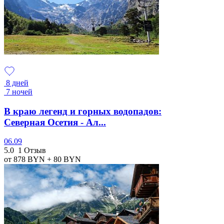
8 дней
7 ночей
В краю легенд и горных водопадов:
Северная Осетия - Ал...
06.09
5.0
1 Отзыв
от 878
BYN
+ 80
BYN