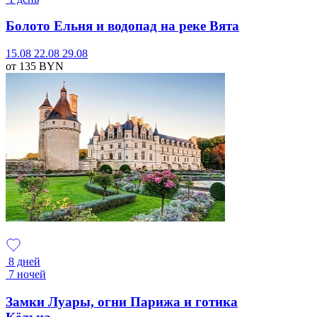
Болото Ельня и водопад на реке Вята
15.08
22.08
29.08
от 135
BYN
8 дней
7 ночей
Замки Луары, огни Парижа и готика