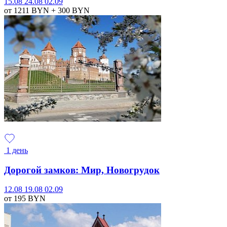
15.08
24.08
02.09
от 1211
BYN
+ 300
BYN
1 день
Дорогой замков: Мир, Новогрудок
12.08
19.08
02.09
от 195
BYN