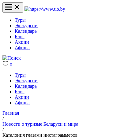
Туры
Экскурсии
Календарь
Блог
Акции
Афиша
0
Туры
Экскурсии
Календарь
Блог
Акции
Афиша
Главная
/
Новости о туризме Беларуси и мира
/
Каталония глазами инстаграммеров