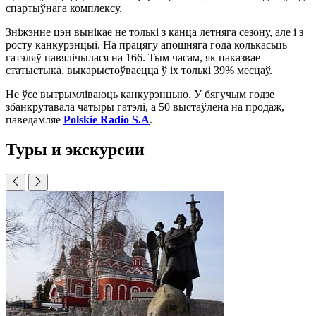
спартыўнага комплексу.
Зніжэнне цэн вынікае не толькі з канца летняга сезону, але і з
росту канкурэнцыі. На працягу апошняга года колькасьць
гатэляў павялічылася на 166. Тым часам, як паказвае
статыстыка, выкарыстоўваецца ў іх толькі 39% месцаў.
Не ўсе вытрымліваюць канкурэнцыю. У бягучым годзе
збанкрутавала чатыры гатэлі, а 50 выстаўлена на продаж,
паведамляе
Polskie Radio S.A
.
Туры и экскурсии