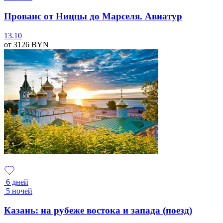
Прованс от Ниццы до Марселя. Авиатур
13.10
от 3126
BYN
6 дней
5 ночей
Казань: на рубеже востока и запада (поезд)