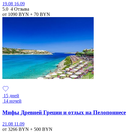
19.08
16.09
5.0
4 Отзыва
от 1090
BYN
+ 70
BYN
15 дней
14 ночей
Мифы Древней Греции и отдых на Пелопоннесе
21.08
11.09
от 3266
BYN
+ 500
BYN