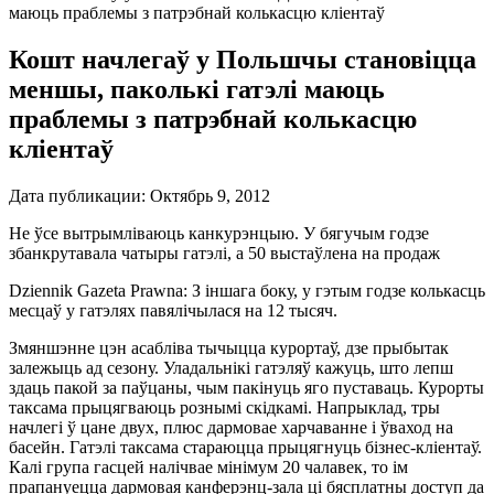
маюць праблемы з патрэбнай колькасцю кліентаў
Кошт начлегаў у Польшчы становіцца
меншы, паколькі гатэлі маюць
праблемы з патрэбнай колькасцю
кліентаў
Дата публикации:
Октябрь 9, 2012
Не ўсе вытрымліваюць канкурэнцыю. У бягучым годзе
збанкрутавала чатыры гатэлі, а 50 выстаўлена на продаж
Dziennik Gazeta Prawna: З іншага боку, у гэтым годзе колькасць
месцаў у гатэлях павялічылася на 12 тысяч.
Змяншэнне цэн асабліва тычыцца курортаў, дзе прыбытак
залежыць ад сезону. Уладальнікі гатэляў кажуць, што лепш
здаць пакой за паўцаны, чым пакінуць яго пуставаць. Курорты
таксама прыцягваюць рознымі скідкамі. Напрыклад, тры
начлегі ў цане двух, плюс дармовае харчаванне і ўваход на
басейн. Гатэлі таксама стараюцца прыцягнуць бізнес-кліентаў.
Калі група гасцей налічвае мінімум 20 чалавек, то ім
прапануецца дармовая канферэнц-зала ці бясплатны доступ да