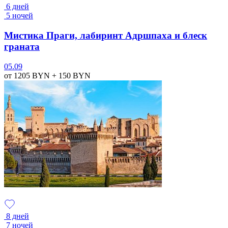
6 дней
5 ночей
Мистика Праги, лабиринт Адршпаха и блеск
граната
05.09
от 1205
BYN
+ 150
BYN
8 дней
7 ночей