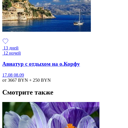
13 дней
12 ночей
Авиатур с отдыхом на о.Корфу
17.08
08.09
от 3667
BYN
+ 250
BYN
Смотрите также