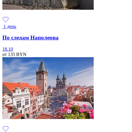
1 день
По следам Наполеона
18.10
от 135
BYN