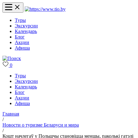
Туры
Экскурсии
Календарь
Блог
Акции
Афиша
0
Туры
Экскурсии
Календарь
Блог
Акции
Афиша
Главная
/
Новости о туризме Беларуси и мира
/
Кошт начлегаў у Польшчы становіцца меншы, паколькі гатэлі