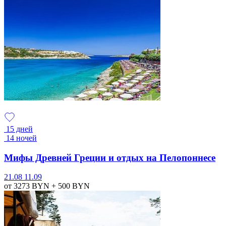
15 дней
14 ночей
Мифы Древней Греции и отдых на Пелопоннесе
21.08
11.09
от 3273
BYN
+ 500
BYN