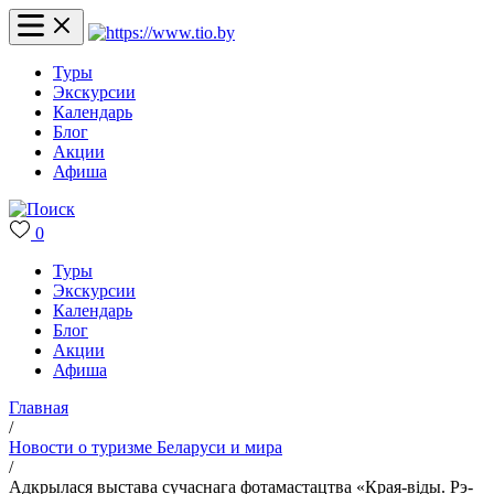
Туры
Экскурсии
Календарь
Блог
Акции
Афиша
0
Туры
Экскурсии
Календарь
Блог
Акции
Афиша
Главная
/
Новости о туризме Беларуси и мира
/
Адкрылася выстава сучаснага фотамастацтва «Края-віды. Рэ-