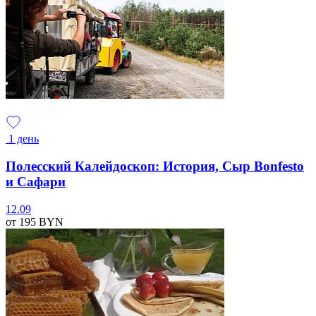
1 день
Полесский Калейдоскоп: История, Сыр Bonfesto
и Сафари
12.09
от 195
BYN