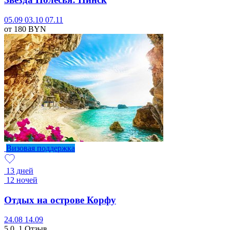
05.09
03.10
07.11
от 180
BYN
Визовая поддержка
13 дней
12 ночей
Отдых на острове Корфу
24.08
14.09
5.0
1 Отзыв