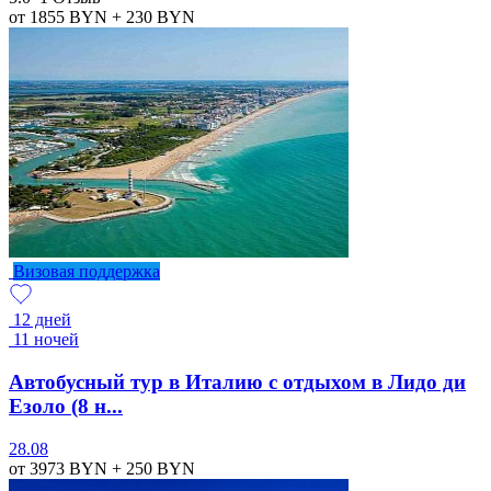
от 1855
BYN
+ 230
BYN
Визовая поддержка
12 дней
11 ночей
Автобусный тур в Италию с отдыхом в Лидо ди
Езоло (8 н...
28.08
от 3973
BYN
+ 250
BYN