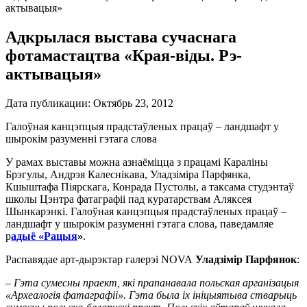
актывацыя»
Адкрылася выстава сучаснага
фотамастацтва «Края-віды. Рэ-
актывацыя»
Дата публикации:
Октябрь 23, 2012
Галоўная канцэпцыя прадстаўленых працаў – ландшафт у
шырокім разуменні гэтага слова
У рамах выставы можна азнаёміцца з працамі Караліны
Брэгулы, Андрэя Калеснікава, Уладзіміра Парфянка,
Кшыштафа Піярскага, Конрада Пустолы, а таксама студэнтаў
школы Цэнтра фатаграфіі пад куратарствам Аляксея
Шынкарэнкі. Галоўная канцэпцыя прадстаўленых працаў –
ландшафт у шырокім разуменні гэтага слова, паведамляе
р
адыё «Рацыя
»
.
Распавядае арт-дырэктар галерэі NOVA
Уладзімір Парфянок
:
–
Гэта сумесны праект, які прапанавала польская арганізацыя
«Археалогія фатаграфіі». Гэта была іх ініцыятыва стварыць