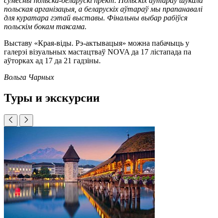
сумесны польска-беларускі прект. Польскіх аўтараў шукала
польская арганізацыя, а беларускіх аўтараў мы прапанавалі
для куратара гэтай выставы. Фінальны выбар рабіўся
польскім бокам таксама.
Выставу «Края-віды. Рэ-актывацыя» можна пабачыць у
галерэі візуальных мастацтваў NOVA да 17 лістапада па
аўторках ад 17 да 21 гадзіны.
Вольга Чарных
Туры и экскурсии