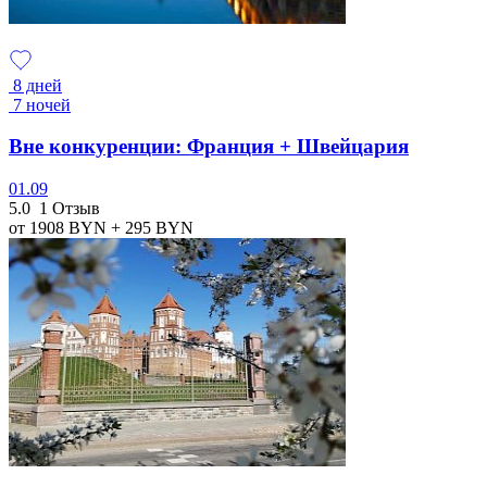
8 дней
7 ночей
Вне конкуренции: Франция + Швейцария
01.09
5.0
1 Отзыв
от 1908
BYN
+ 295
BYN