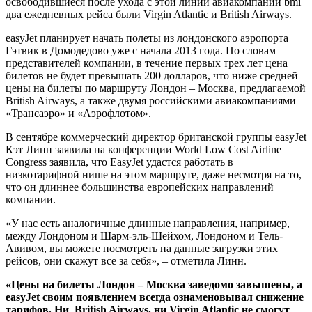
освободившиеся после ухода с этой линии авиакомпании bmi
два ежедневных рейса были Virgin Atlantic и British Airways.
easyJet планирует начать полеты из лондонского аэропорта
Гэтвик в Домодедово уже с начала 2013 года. По словам
представителей компании, в течение первых трех лет цена
билетов не будет превышать 200 долларов, что ниже средней
цены на билеты по маршруту Лондон – Москва, предлагаемой
British Airways, а также двумя российскими авиакомпаниями –
«Трансаэро» и «Аэрофлотом».
В сентябре коммерческий директор британской группы easyJet
Кэт Линн заявила на конференции World Low Cost Airline
Сongress заявила, что EasyJet удастся работать в
низкотарифной нише на этом маршруте, даже несмотря на то,
что он длиннее большинства европейских направлений
компании.
«У нас есть аналогичные длинные направления, например,
между Лондоном и Шарм-эль-Шейхом, Лондоном и Тель-
Авивом, вы можете посмотреть на данные загрузки этих
рейсов, они скажут все за себя», – отметила Линн.
«Цены на билеты Лондон – Москва заведомо завышены, а
easyJet своим появлением всегда ознаменовывал снижение
тарифов. Ни British Airways, ни Virgin Atlantic не смогут