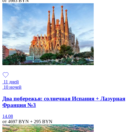
от 1663
BYN
11 дней
10 ночей
Два побережья: солнечная Испания + Лазурная
Франция №3
14.08
от 4697
BYN
+ 295
BYN