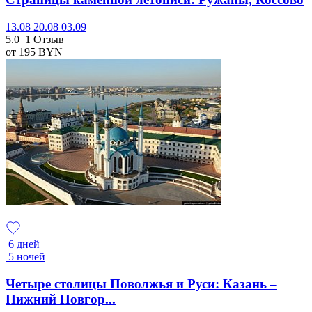
13.08
20.08
03.09
5.0
1 Отзыв
от 195
BYN
6 дней
5 ночей
Четыре столицы Поволжья и Руси: Казань –
Нижний Новгор...