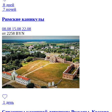
8 дней
7 ночей
Римские каникулы
08.08
15.08
22.08
от 2258
BYN
1 день
Страницы каменной летописи: Ружаны, Коссово