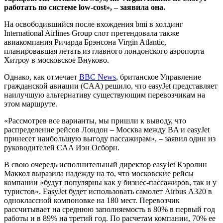
работать по системе low-cost», – заявила она.
На освободившийся после вхождения bmi в холдинг
International Airlines Group слот претендовала также
авиакомпания Ричарда Брэнсона Virgin Atlantic,
планировавшая летать из главного лондонского аэропорта
Хитроу в московское Внуково.
Однако, как отмечает
BBC News
, британское Управление
гражданской авиации (CAA) решило, что easyJet представляет
наилучшую альтернативу существующим перевозчикам на
этом маршруте.
«Рассмотрев все варианты, мы пришли к выводу, что
распределение рейсов Лондон – Москва между BA и easyJet
принесет наибольшую выгоду пассажирам», – заявил один из
руководителей CAA Иэн Осборн.
В свою очередь исполнительный директор easyJet Кэролин
Маккол выразила надежду на то, что московские рейсы
компании «будут популярны как у бизнес-пассажиров, так и у
туристов». EasyJet будет использовать самолет Airbus А320 в
одноклассной компоновке на 180 мест. Перевозчик
рассчитывает на среднюю заполняемость в 80% в первый год
работы и в 89% на третий год. По расчетам компании, 70% ее