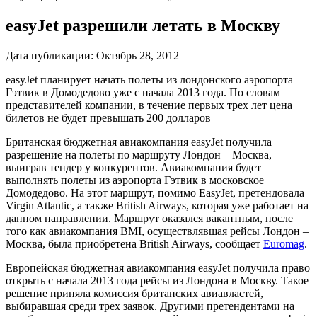
easyJet разрешили летать в Москву
Дата публикации:
Октябрь 28, 2012
easyJet планирует начать полеты из лондонского аэропорта
Гэтвик в Домодедово уже с начала 2013 года. По словам
представителей компании, в течение первых трех лет цена
билетов не будет превышать 200 долларов
Британская бюджетная авиакомпания easyJet получила
разрешение на полеты по маршруту Лондон – Москва,
выиграв тендер у конкурентов. Авиакомпания будет
выполнять полеты из аэропорта Гэтвик в московское
Домодедово. На этот маршрут, помимо EasyJet, претендовала
Virgin Atlantic, а также British Airways, которая уже работает на
данном направлении. Маршрут оказался вакантным, после
того как авиакомпания BMI, осуществлявшая рейсы Лондон –
Москва, была приобретена British Airways, сообщает
Euromag
.
Европейская бюджетная авиакомпания easyJet получила право
открыть с начала 2013 года рейсы из Лондона в Москву. Такое
решение приняла комиссия британских авиавластей,
выбиравшая среди трех заявок. Другими претендентами на