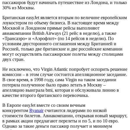
пассажиров будут начинать путешествие из Лондона, и только
30% из Москвы.
Британская easyJet является вторым по величине европейским
лоукостером по объему бизнеса. В настоящее время между
Москвой и Лондоном прямые рейсы выполняют
авиакомпании British Airways (21 рейс в неделю), а также
«Трансаэро» и «Аэрофлот» (по 14 рейсов в неделю). По
условиям двустороннего соглашения между Британией и
Россией, только две британские и две российские компании
могут осуществлять пассажирские полеты между столицами
двух стран.
Не исключено, что Virgin Atlantic попробует оспорить решение
комиссии – в этом случае состоится апелляционное заседание.
В свое время, в 1998 году, сама Virgin на таком заседании
потеряла полученное было право летать в Москву –
апелляцию выиграла bmi, которая и обслуживала линию в
качестве второго британского перевозчика.
В Европе easyJet вместе со своим вечным
конкурентом
Ryanair
считаются лидерами по низкой
стоимости билетов. Авиакомпании, открывая новый маршрут,
в рамках акции предлагают перелеты и по 5, и по 10 евро.
Однако за такие деньги пассажир получает и минимум