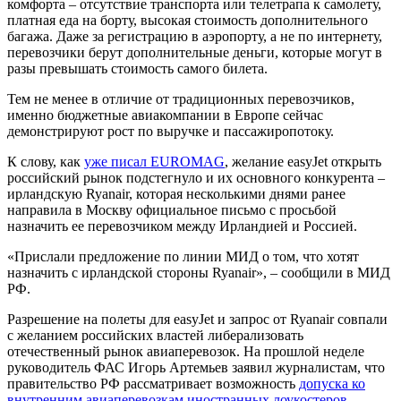
комфорта – отсутствие транспорта или телетрапа к самолету,
платная еда на борту, высокая стоимость дополнительного
багажа. Даже за регистрацию в аэропорту, а не по интернету,
перевозчики берут дополнительные деньги, которые могут в
разы превышать стоимость самого билета.
Тем не менее в отличие от традиционных перевозчиков,
именно бюджетные авиакомпании в Европе сейчас
демонстрируют рост по выручке и пассажиропотоку.
К слову, как
уже писал EUROMAG
, желание easyJet открыть
российский рынок подстегнуло и их основного конкурента –
ирландскую Ryanair, которая несколькими днями ранее
направила в Москву официальное письмо с просьбой
назначить ее перевозчиком между Ирландией и Россией.
«Прислали предложение по линии МИД о том, что хотят
назначить с ирландской стороны Ryanair», – сообщили в МИД
РФ.
Разрешение на полеты для easyJet и запрос от Ryanair совпали
с желанием российских властей либерализовать
отечественный рынок авиаперевозок. На прошлой неделе
руководитель ФАС Игорь Артемьев заявил журналистам, что
правительство РФ рассматривает возможность
допуска ко
внутренним авиаперевозкам иностранных лоукостеров