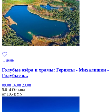
1 день
Голубые озёра и храмы: Гервяты - Михалишки -
Голубые о...
09.08
16.08
23.08
5.0
4 Отзыва
от 105
BYN