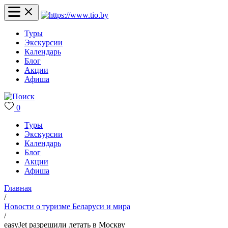
Туры
Экскурсии
Календарь
Блог
Акции
Афиша
0
Туры
Экскурсии
Календарь
Блог
Акции
Афиша
Главная
/
Новости о туризме Беларуси и мира
/
easyJet разрешили летать в Москву