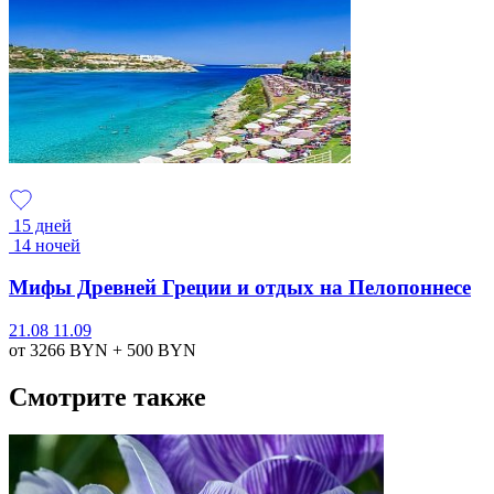
15 дней
14 ночей
Мифы Древней Греции и отдых на Пелопоннесе
21.08
11.09
от 3266
BYN
+ 500
BYN
Смотрите также