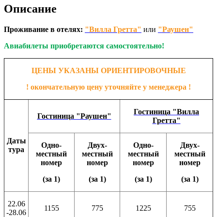
Описание
Проживание в отелях:
"Вилла Гретта"
или
"Раушен"
Авиабилеты приобретаются самостоятельно!
ЦЕНЫ УКАЗАНЫ ОРИЕНТИРОВОЧНЫЕ
! окончательную цену уточняйте у менеджера !
Гостиница "Вилла
Гостиница "Раушен"
Гретта"
Даты
Одно-
Двух-
Одно-
Двух-
тура
местный
местный
местный
местный
номер
номер
номер
номер
(за 1)
(за 1)
(за 1)
(за 1)
22.06
1155
775
1225
755
-28.06