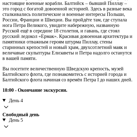
настоящие военные корабли. Балтийск – бывший Пиллау –
это город с богатой довоенной историей. Здесь в разные века
сталкивались политические и военные интересы Польши,
России, Франции и Швеции. Вы пройдёте там, где ступала
нога Петра Великого, увидите набережную, названную
Русской ещё в середине 18 столетия, и гавань, где стоял
русский ледокол «Ермак». Красивая довоенная архитектура и
памятники отважным героям штурма Пиллау, стены
старинных крепостей и новый храм, двухсотлетний маяк и
величавые скульптуры Елизаветы и Петра надолго останутся
в вашей памяти.
Вы посетите величественную Шведскую крепость, музей
Балтийского флота, где познакомитесь с историей города и
Балтийского флота начиная со времён Петра I до наших дней.
18:00 - Окончание экскурсии.
День 4
Свободный день
День 5