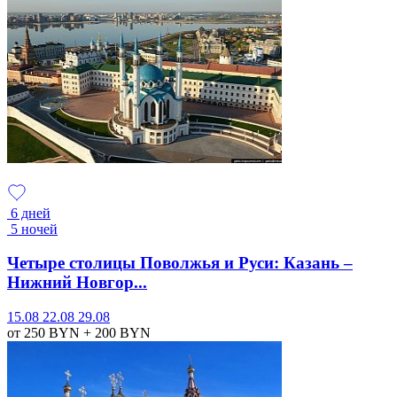
6 дней
5 ночей
Четыре столицы Поволжья и Руси: Казань –
Нижний Новгор...
15.08
22.08
29.08
от 250
BYN
+ 200
BYN