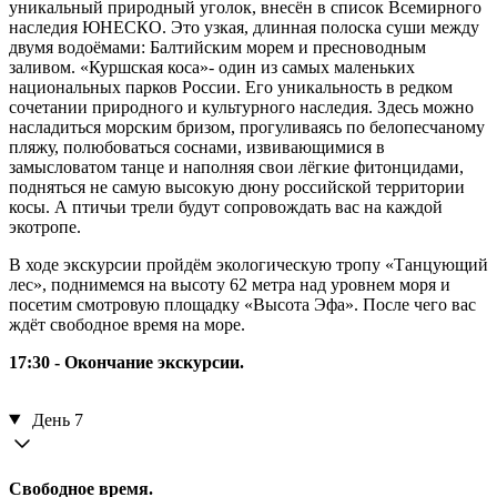
уникальный природный уголок, внесён в список Всемирного
наследия ЮНЕСКО. Это узкая, длинная полоска суши между
двумя водоёмами: Балтийским морем и пресноводным
заливом. «Куршская коса»- один из самых маленьких
национальных парков России. Его уникальность в редком
сочетании природного и культурного наследия. Здесь можно
насладиться морским бризом, прогуливаясь по белопесчаному
пляжу, полюбоваться соснами, извивающимися в
замысловатом танце и наполняя свои лёгкие фитонцидами,
подняться не самую высокую дюну российской территории
косы. А птичьи трели будут сопровождать вас на каждой
экотропе.
В ходе экскурсии пройдём экологическую тропу «Танцующий
лес», поднимемся на высоту 62 метра над уровнем моря и
посетим смотровую площадку «Высота Эфа». После чего вас
ждёт свободное время на море.
17:30 - Окончание экскурсии.
День 7
Свободное время.