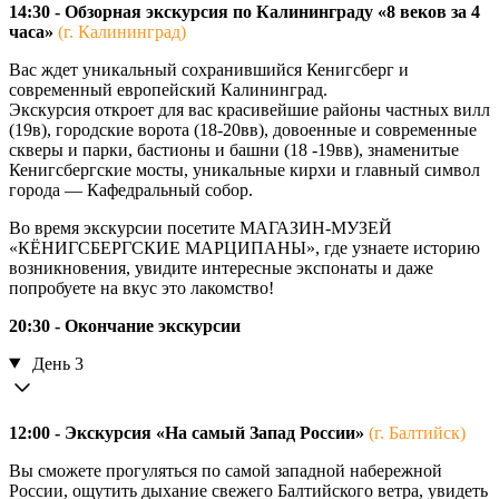
14:30 - Обзорная экскурсия по Калининграду «8 веков за 4
часа»
(г. Калининград)
Вас ждет уникальный сохранившийся Кенигсберг и
современный европейский Калининград.
Экскурсия откроет для вас красивейшие районы частных вилл
(19в), городские ворота (18-20вв), довоенные и современные
скверы и парки, бастионы и башни (18 -19вв), знаменитые
Кенигсбергские мосты, уникальные кирхи и главный символ
города — Кафедральный собор.
Во время экскурсии посетите МАГАЗИН-МУЗЕЙ
«КЁНИГСБЕРГСКИЕ МАРЦИПАНЫ», где узнаете историю
возникновения, увидите интересные экспонаты и даже
попробуете на вкус это лакомство!
20:30 - Окончание экскурсии
День 3
12:00 - Экскурсия «На самый Запад России»
(г. Балтийск)
Вы сможете прогуляться по самой западной набережной
России, ощутить дыхание свежего Балтийского ветра, увидеть