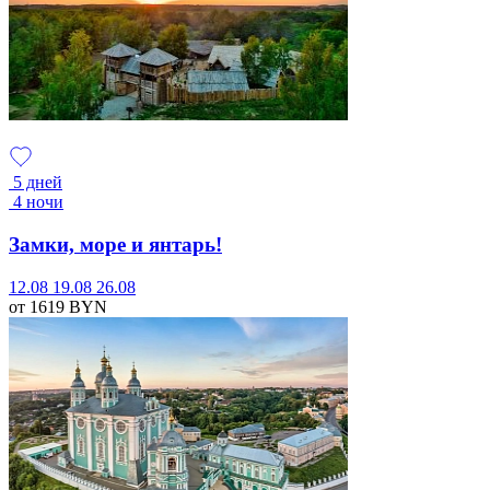
5 дней
4 ночи
Замки, море и янтарь!
12.08
19.08
26.08
от 1619
BYN