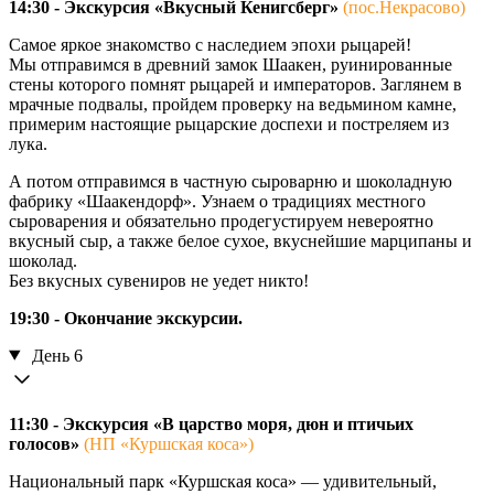
14:30 - Экскурсия «Вкусный Кенигсберг»
(пос.Некрасово)
Самое яркое знакомство с наследием эпохи рыцарей!
Мы отправимся в древний замок Шаакен, руинированные
стены которого помнят рыцарей и императоров. Заглянем в
мрачные подвалы, пройдем проверку на ведьмином камне,
примерим настоящие рыцарские доспехи и постреляем из
лука.
А потом отправимся в частную сыроварню и шоколадную
фабрику «Шаакендорф». Узнаем о традициях местного
сыроварения и обязательно продегустируем невероятно
вкусный сыр, а также белое сухое, вкуснейшие марципаны и
шоколад.
Без вкусных сувениров не уедет никто!
19:30 - Окончание экскурсии.
День 6
11:30 - Экскурсия «В царство моря, дюн и птичьих
голосов»
(НП «Куршская коса»)
Национальный парк «Куршская коса» — удивительный,