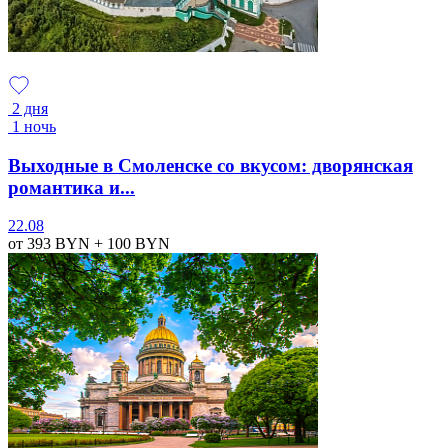
2 дня
1 ночь
Выходные в Смоленске со вкусом: дворянская
романтика и...
22.08
от 393
BYN
+ 100
BYN