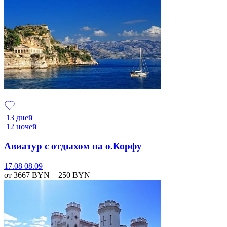
13 дней
12 ночей
Авиатур с отдыхом на о.Корфу
17.08
08.09
от 3667
BYN
+ 250
BYN