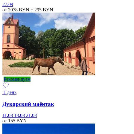
27.09
от 2078
BYN
+ 295
BYN
Рекомендуем
1 день
Дукорский маёнтак
11.08
18.08
21.08
от 155
BYN