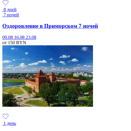
8 дней
7 ночей
Оздоровление в Приморском 7 ночей
09.08
16.08
23.08
от 150
BYN
1 день