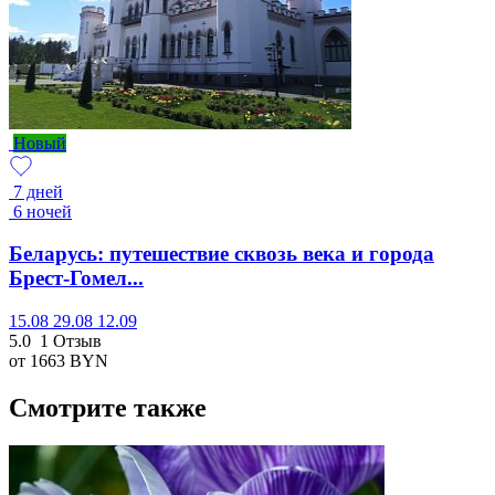
Новый
7 дней
6 ночей
Беларусь: путешествие сквозь века и города
Брест-Гомел...
15.08
29.08
12.09
5.0
1 Отзыв
от 1663
BYN
Смотрите также