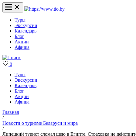
Туры
Экскурсии
Календарь
Блог
Акции
Афиша
0
Туры
Экскурсии
Календарь
Блог
Акции
Афиша
Главная
/
Новости о туризме Беларуси и мира
/
Липецкий турист сломал шею в Египте. Страховка не действит