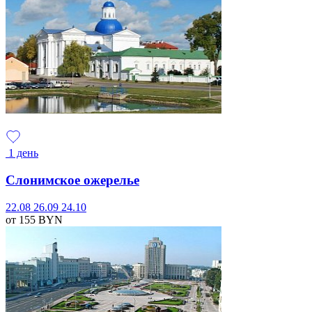
1 день
Слонимское ожерелье
22.08
26.09
24.10
от 155
BYN