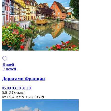
8 дней
7 ночей
Дорогами Франции
05.09
03.10
31.10
5.0
2 Отзыва
от 1432
BYN
+ 200
BYN