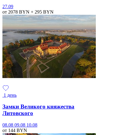
27.09
от 2078
BYN
+ 295
BYN
1 день
Замки Великого княжества
Литовского
08.08
09.08
10.08
от 144
BYN