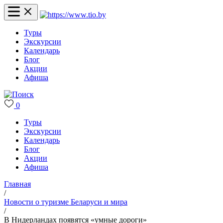
Туры
Экскурсии
Календарь
Блог
Акции
Афиша
0
Туры
Экскурсии
Календарь
Блог
Акции
Афиша
Главная
/
Новости о туризме Беларуси и мира
/
В Нидерландах появятся «умные дороги»