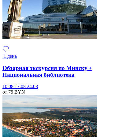
1 день
Обзорная экскурсия по Минску +
Национальная библиотека
10.08
17.08
24.08
от 75
BYN