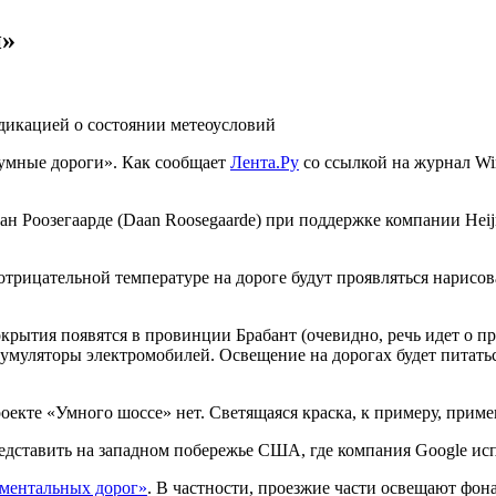
и»
дикацией о состоянии метеоусловий
«умные дороги». Как сообщает
Лента.Ру
со ссылкой на журнал Wi
аан Роозегаарде (Daan Roosegaarde) при поддержке компании He
и отрицательной температуре на дороге будут проявляться нари
крытия появятся в провинции Брабант (очевидно, речь идет о 
умуляторы электромобилей. Освещение на дорогах будет питать
екте «Умного шоссе» нет. Светящаяся краска, к примеру, приме
едставить на западном побережье США, где компания Google и
ментальных дорог»
. В частности, проезжие части освещают фон