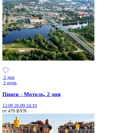
2 дня
1 ночь
Пинск - Мотоль, 2 дня
12.09
26.09
24.10
от 479
BYN