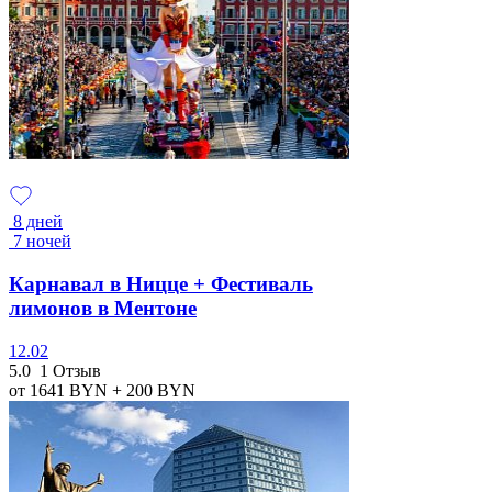
8 дней
7 ночей
Карнавал в Ницце + Фестиваль
лимонов в Ментоне
12.02
5.0
1 Отзыв
от 1641
BYN
+ 200
BYN