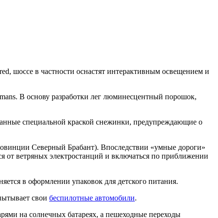
red, шоссе в частности оснастят интерактивным освещением и
ijmans. В основу разработки лег люминесцентный порошок,
сованные специальной краской снежинки, предупреждающие о
провинции Северный Брабант). Впоследствии «умные дороги»
ся от ветряных электростанций и включаться по приближении
няется в оформлении упаковок для детского питания.
спытывает свои
беспилотные автомобили
.
арями на солнечных батареях, а пешеходные переходы