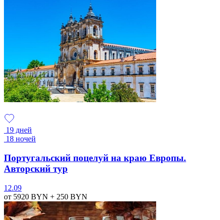
19 дней
18 ночей
Португальский поцелуй на краю Европы.
Авторский тур
12.09
от 5920
BYN
+ 250
BYN