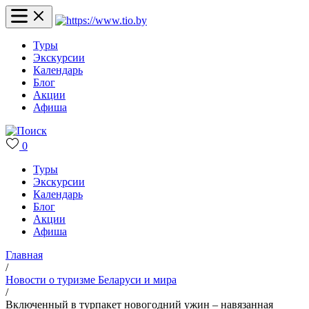
Туры
Экскурсии
Календарь
Блог
Акции
Афиша
0
Туры
Экскурсии
Календарь
Блог
Акции
Афиша
Главная
/
Новости о туризме Беларуси и мира
/
Включенный в турпакет новогодний ужин – навязанная