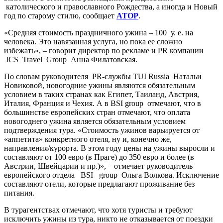
католического и православного Рождества, а иногда и Новый
год по старому стилю, сообщает
АТОР
.
«Средняя стоимость праздничного ужина – 100 у. е. на
человека. Это навязанная услуга, но пока ее сложно
избежать», – говорит директор по рекламе и PR компании
ICS Travel Group Анна Филатовская.
По словам руководителя PR-службы TUI Russia Натальи
Новиковой, новогодние ужины являются обязательным
условием в таких странах как Египет, Таиланд, Австрия,
Италия, Франция и Чехия. А в BSI group отмечают, что в
большинстве европейских стран отмечают, что оплата
новогоднего ужина является обязательным условием
подтверждения тура. «Стоимость ужинов варьируется от
«аппетита» конкретного отеля, ну и, конечно же,
направления/курорта. В этом году цены на ужины выросли и
составляют от 100 евро (в Праге) до 350 евро и более (в
Австрии, Швейцарии и пр.)», – отмечает руководитель
европейского отдела BSI group Ольга Волкова. Исключение
составляют отели, которые предлагают проживание без
питания.
В турагентствах отмечают, что хотя туристы и требуют
исключить ужины из тура, никто не отказывается от поездки