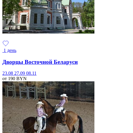
1 день
Дворцы Восточной Беларуси
23.08
27.09
08.11
от 190
BYN