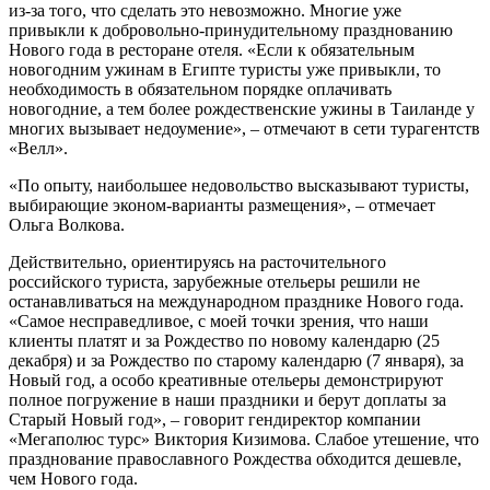
из-за того, что сделать это невозможно. Многие уже
привыкли к добровольно-принудительному празднованию
Нового года в ресторане отеля. «Если к обязательным
новогодним ужинам в Египте туристы уже привыкли, то
необходимость в обязательном порядке оплачивать
новогодние, а тем более рождественские ужины в Таиланде у
многих вызывает недоумение», – отмечают в сети турагентств
«Велл».
«По опыту, наибольшее недовольство высказывают туристы,
выбирающие эконом-варианты размещения», – отмечает
Ольга Волкова.
Действительно, ориентируясь на расточительного
российского туриста, зарубежные отельеры решили не
останавливаться на международном празднике Нового года.
«Самое несправедливое, с моей точки зрения, что наши
клиенты платят и за Рождество по новому календарю (25
декабря) и за Рождество по старому календарю (7 января), за
Новый год, а особо креативные отельеры демонстрируют
полное погружение в наши праздники и берут доплаты за
Старый Новый год», – говорит гендиректор компании
«Мегаполюс турс» Виктория Кизимова. Слабое утешение, что
празднование православного Рождества обходится дешевле,
чем Нового года.