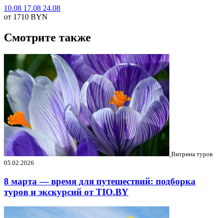
10.08
17.08
24.08
от 1710
BYN
Смотрите также
Витрина туров
05.02.2026
8 марта — время для путешествий: подборка
туров и экскурсий от TIO.BY