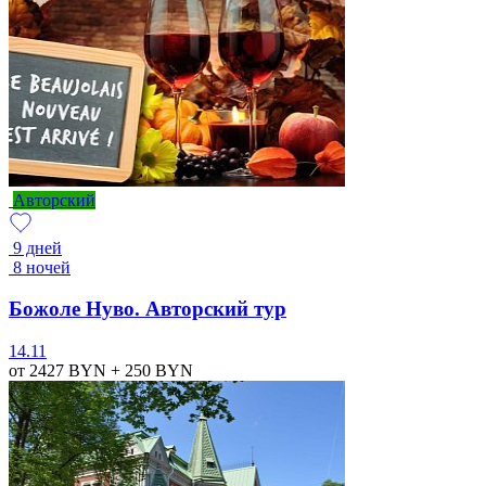
Авторский
9 дней
8 ночей
Божоле Нуво. Авторский тур
14.11
от 2427
BYN
+ 250
BYN