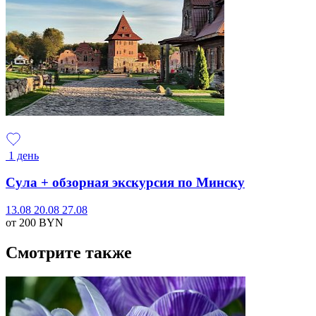
1 день
Сула + обзорная экскурсия по Минску
13.08
20.08
27.08
от 200
BYN
Смотрите также