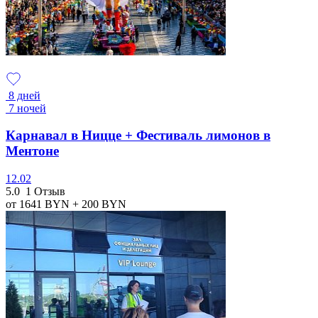
8 дней
7 ночей
Карнавал в Ницце + Фестиваль лимонов в
Ментоне
12.02
5.0
1 Отзыв
от 1641
BYN
+ 200
BYN