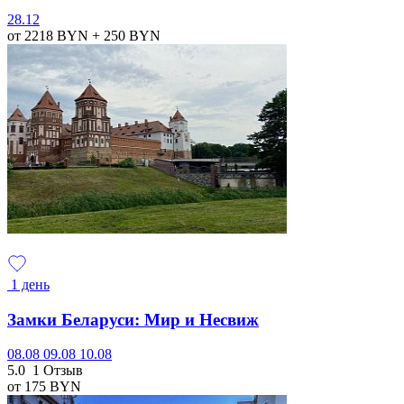
28.12
от 2218
BYN
+ 250
BYN
1 день
Замки Беларуси: Мир и Несвиж
08.08
09.08
10.08
5.0
1 Отзыв
от 175
BYN