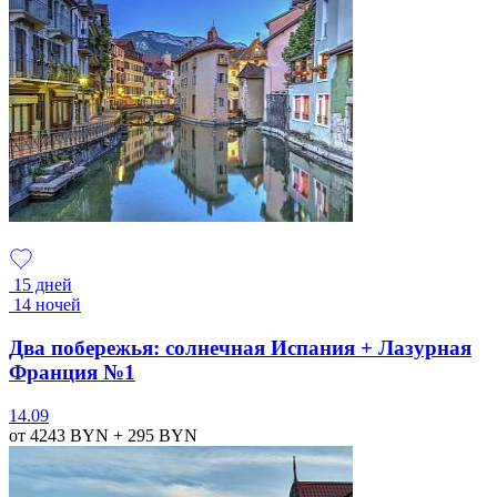
15 дней
14 ночей
Два побережья: солнечная Испания + Лазурная
Франция №1
14.09
от 4243
BYN
+ 295
BYN