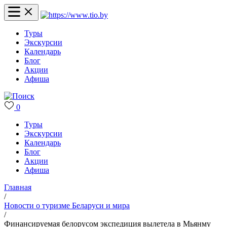
Туры
Экскурсии
Календарь
Блог
Акции
Афиша
0
Туры
Экскурсии
Календарь
Блог
Акции
Афиша
Главная
/
Новости о туризме Беларуси и мира
/
Финансируемая белорусом экспедиция вылетела в Мьянму