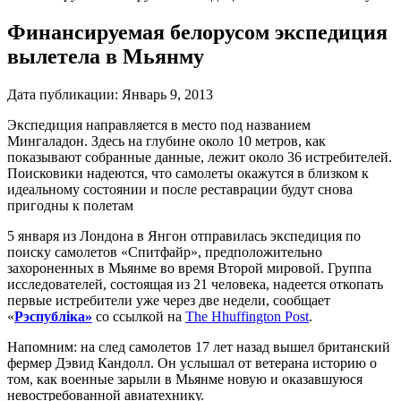
Финансируемая белорусом экспедиция
вылетела в Мьянму
Дата публикации:
Январь 9, 2013
Экспедиция направляется в место под названием
Мингаладон. Здесь на глубине около 10 метров, как
показывают собранные данные, лежит около 36 истребителей.
Поисковики надеются, что самолеты окажутся в близком к
идеальному состоянии и после реставрации будут снова
пригодны к полетам
5 января из Лондона в Янгон отправилась экспедиция по
поиску самолетов «Спитфайр», предположительно
захороненных в Мьянме во время Второй мировой. Группа
исследователей, состоящая из 21 человека, надеется откопать
первые истребители уже через две недели, сообщает
«
Рэспублiка»
со ссылкой на
The Hhuffington Post
.
Напомним: на след самолетов 17 лет назад вышел британский
фермер Дэвид Кандолл. Он услышал от ветерана историю о
том, как военные зарыли в Мьянме новую и оказавшуюся
невостребованной авиатехнику.