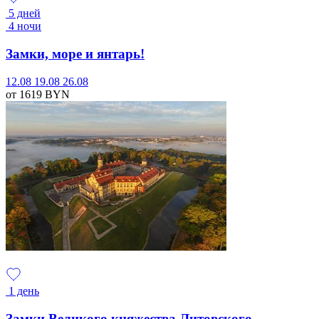
5 дней
4 ночи
Замки, море и янтарь!
12.08
19.08
26.08
от 1619
BYN
1 день
Замки Великого княжества Литовского