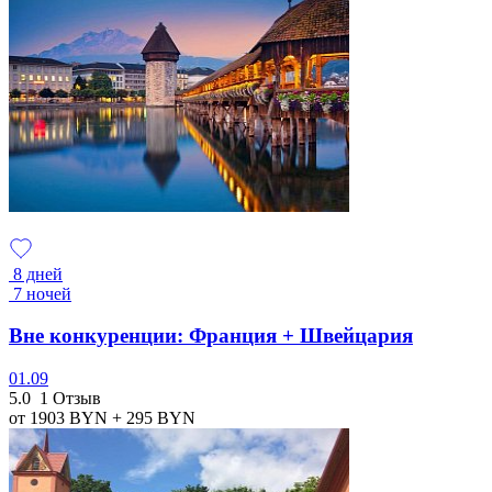
8 дней
7 ночей
Вне конкуренции: Франция + Швейцария
01.09
5.0
1 Отзыв
от 1903
BYN
+ 295
BYN