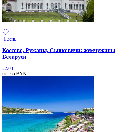
1 день
Коссово, Ружаны, Сынковичи: жемчужины
Беларуси
22.08
от 165
BYN