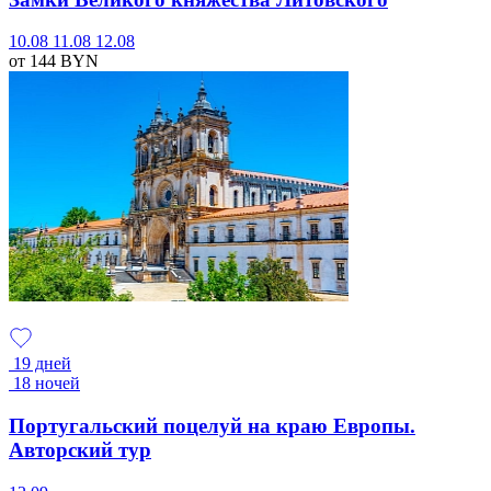
10.08
11.08
12.08
от 144
BYN
19 дней
18 ночей
Португальский поцелуй на краю Европы.
Авторский тур