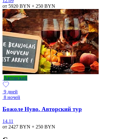
12.09
от 5920
BYN
+ 250
BYN
Авторский
9 дней
8 ночей
Божоле Нуво. Авторский тур
14.11
от 2427
BYN
+ 250
BYN