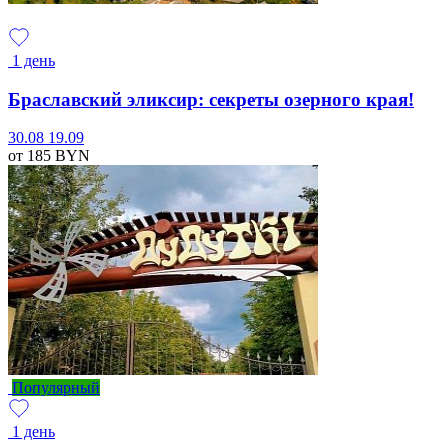
1 день
Браславский эликсир: секреты озерного края!
30.08
19.09
от 185
BYN
Популярный
1 день