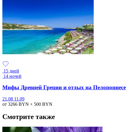
15 дней
14 ночей
Мифы Древней Греции и отдых на Пелопоннесе
21.08
11.09
от 3266
BYN
+ 500
BYN
Смотрите также