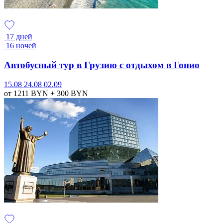
17 дней
16 ночей
Автобусный тур в Грузию с отдыхом в Гонио
15.08
24.08
02.09
от 1211
BYN
+ 300
BYN