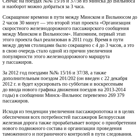
Сейчас на поездах №№ 15/16 и 37/38 из Минска до Вильнюса
и наоборот можно добраться за 3 часа.
Сокращение времени в пути между Минском и Вильнюсом до
2 часов 30 минут — это
второй
этап проекта «Организация
скоростного железнодорожного пассажирского сообщения
между Минском и Вильнюсом». Напомним,
первый
этап
этого проекта был реализован в 2011 году. Время в пути
между двумя столицами было сокращено с 4 до 3 часов, а это
в свою очередь стало одной из причин увеличения
популярности этого железнодорожного маршрута
у пассажиров.
За 2012 год поездами №№ 15/16 и 37/38, а также
дополнительным поездом 201/202 (он введен с 22 декабря
2012 г. и будет курсировать по субботам и воскресеньям
до ввода нового графика движения поездов на 2013-2014
годы) в сообщении
Минск
–
Вильнюс
перевезено 269 379
пассажиров.
Исходя из тенденции увеличения пассажиропотока и в целях
обеспечения всех потребностей пассажиров Белорусская
железная дорога также прорабатывает вопрос о приобретении
нового подвижного состава и организации проведения
таможенного и пограничного контролей в пути следования.