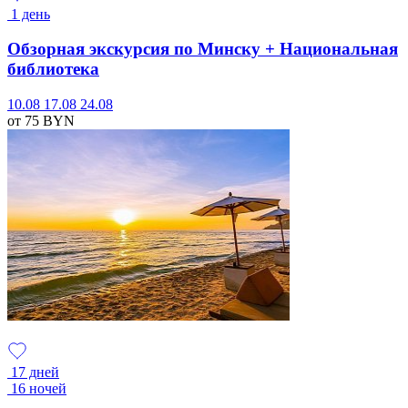
1 день
Обзорная экскурсия по Минску + Национальная
библиотека
10.08
17.08
24.08
от 75
BYN
17 дней
16 ночей