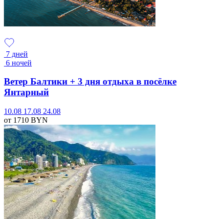
7 дней
6 ночей
Ветер Балтики + 3 дня отдыха в посёлке
Янтарный
10.08
17.08
24.08
от 1710
BYN