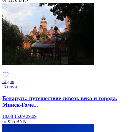
от 1270
BYN
4 дня
3 ночи
Беларусь: путешествие сквозь века и города.
Минск-Гоме...
18.08
15.09
29.09
от 955
BYN