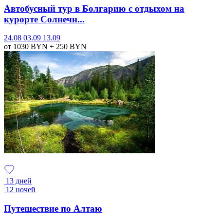
Автобусный тур в Болгарию с отдыхом на
курорте Солнечн...
24.08
03.09
13.09
от 1030
BYN
+ 250
BYN
13 дней
12 ночей
Путешествие по Алтаю