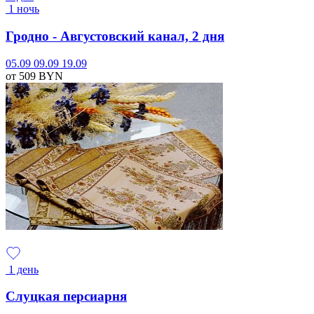
1 ночь
Гродно - Августовский канал, 2 дня
05.09
09.09
19.09
от 509
BYN
1 день
Слуцкая персиарня