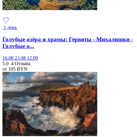
1 день
Голубые озёра и храмы: Гервяты - Михалишки -
Голубые о...
16.08
23.08
12.09
5.0
4 Отзыва
от 105
BYN