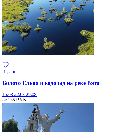
1 день
Болото Ельня и водопад на реке Вята
15.08
22.08
29.08
от 135
BYN