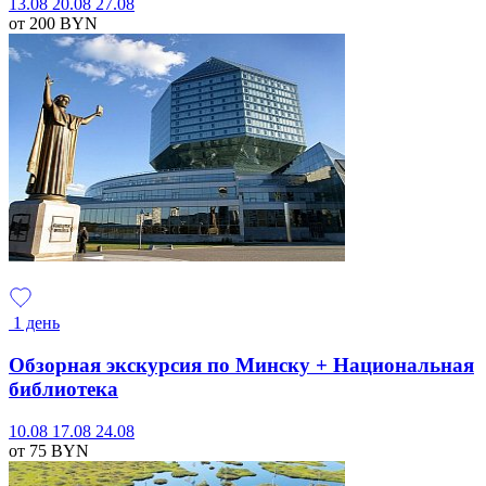
13.08
20.08
27.08
от 200
BYN
1 день
Обзорная экскурсия по Минску + Национальная
библиотека
10.08
17.08
24.08
от 75
BYN