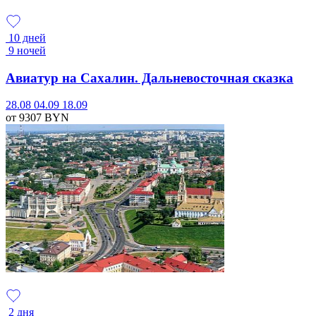
10 дней
9 ночей
Авиатур на Сахалин. Дальневосточная сказка
28.08
04.09
18.09
от 9307
BYN
2 дня