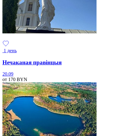
1 день
Нечаканая правінцыя
20.09
от 170
BYN