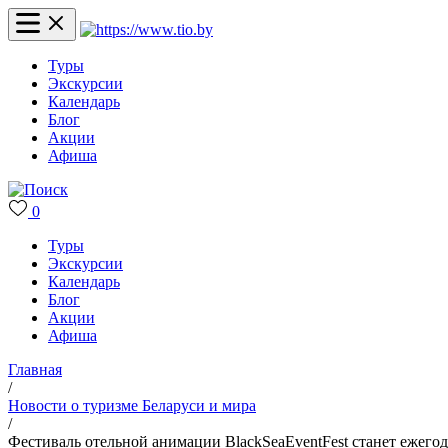
Туры
Экскурсии
Календарь
Блог
Акции
Афиша
0
Туры
Экскурсии
Календарь
Блог
Акции
Афиша
Главная
/
Новости о туризме Беларуси и мира
/
Фестиваль отельной анимации BlackSeaEventFest станет ежего