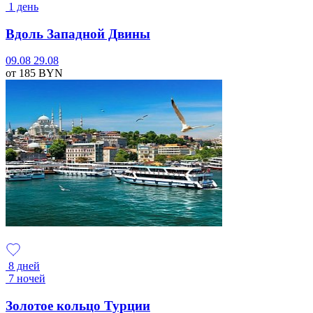
1 день
Вдоль Западной Двины
09.08
29.08
от 185
BYN
8 дней
7 ночей
Золотое кольцо Турции