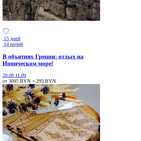
15 дней
14 ночей
В объятиях Греции: отдых на
Ионическом море!
20.08
11.09
от 3095
BYN
+ 295
BYN