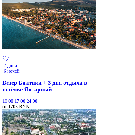
7 дней
6 ночей
Ветер Балтики + 3 дня отдыха в
посёлке Янтарный
10.08
17.08
24.08
от 1703
BYN