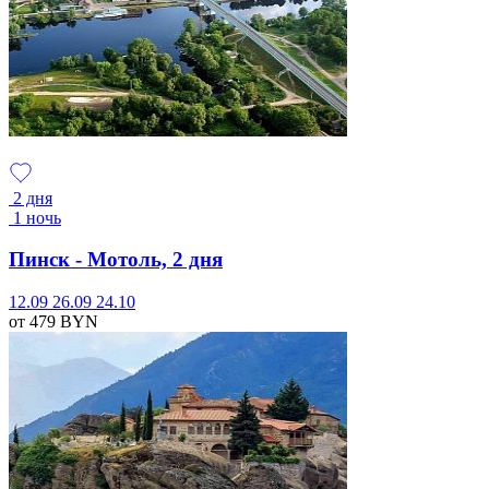
2 дня
1 ночь
Пинск - Мотоль, 2 дня
12.09
26.09
24.10
от 479
BYN