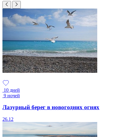
10 дней
9 ночей
Лазурный берег в новогодних огнях
26.12