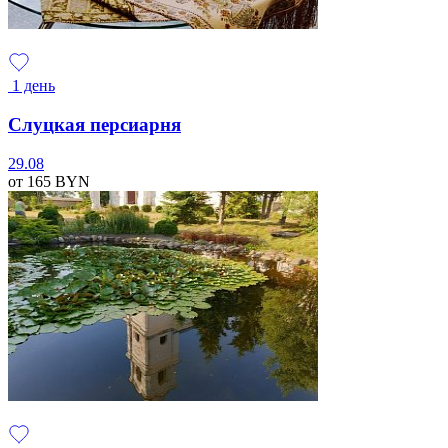
1 день
Слуцкая персиарня
29.08
от 165
BYN