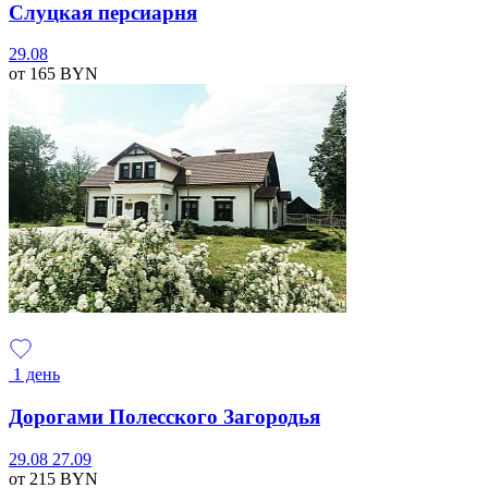
Слуцкая персиарня
29.08
от 165
BYN
1 день
Дорогами Полесского Загородья
29.08
27.09
от 215
BYN