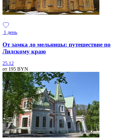
1 день
От замка до мельницы: путешествие по
Лидскому краю
25.12
от 195
BYN