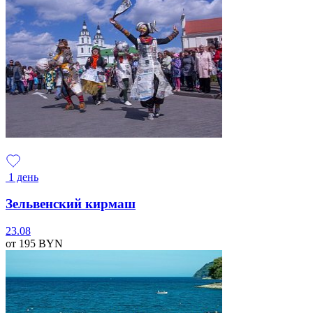
1 день
Зельвенский кирмаш
23.08
от 195
BYN